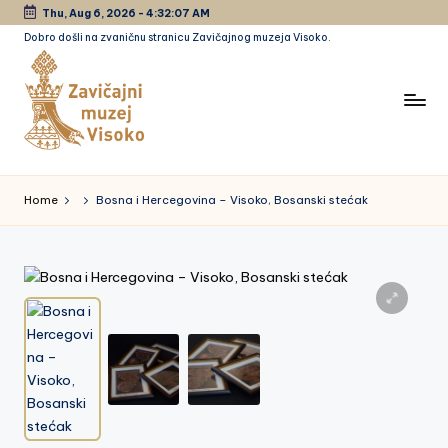
Thu, Aug 6, 2026
-
4:32:08 AM
Dobro došli na zvaničnu stranicu Zavičajnog muzeja Visoko.
Skip
to
content
Z
a
Home
Bosna i Hercegovina – Visoko, Bosanski stećak
vi
č
a
jn
i
m
u