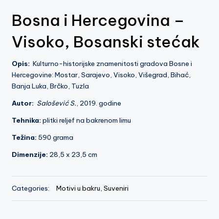
z
Bosna i Hercegovina –
e
Visoko, Bosanski stećak
j
V
Opis:
Kulturno-historijske znamenitosti gradova Bosne i
is
Hercegovine: Mostar, Sarajevo, Visoko, Višegrad, Bihać,
o
Banja Luka, Brčko, Tuzla
k
Autor:
Salošević S.
, 2019. godine
o
Tehnika:
plitki reljef na bakrenom limu
Težina:
590 grama
Dimenzije:
28,5 x 23,5 cm
Categories:
Motivi u bakru
,
Suveniri