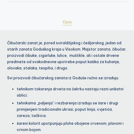
Opis
Čibučarski zanat je, pored sviraldžijskog i češljarskog, jedan od
starih zanata Goduškog kraja u Visokom. Majstor zanata, čibučar,
proizvodi čibuke, cigarluke, lulice, muštikle, ali i ostale drvene
predmete od svakodnevne upotrebe poput kašika za kuhanje,
olovaka, stalaka, tespiha, i drugo.
Svi proizvodi čibučarskog zanata iz Goduše ručno se izrađuju:
tehnikom tokarenja drveta na čekrku nastaju razni unikatni
oblici;
tehnikama „paljenja“ i rezbarenja izrađuju se šare i drugi
primijenjeni tradicionalni ukrasi, poput linija, cvjetića,
zareza, tačkica;
šareni kolorit upotpunjuju plohe obojene crvenom, plavom i
crnom bojom.