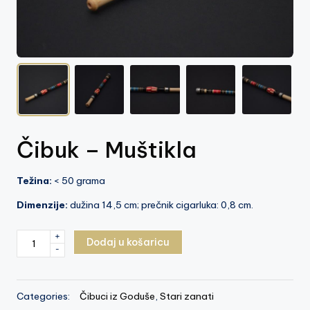
z
e
j
V
is
o
Čibuk – Muštikla
k
o
Težina:
< 50 grama
Dimenzije:
dužina 14,5 cm; prečnik cigarluka: 0,8 cm.
Čibuk
+
Dodaj u košaricu
-
-
Muštikla
količina
Categories:
Čibuci iz Goduše
,
Stari zanati