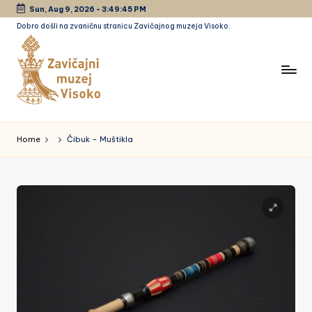
Sun, Aug 9, 2026
-
3:49:46 PM
Dobro došli na zvaničnu stranicu Zavičajnog muzeja Visoko.
Skip
to
content
Z
a
Home
Čibuk – Muštikla
vi
č
a
jn
i
m
u