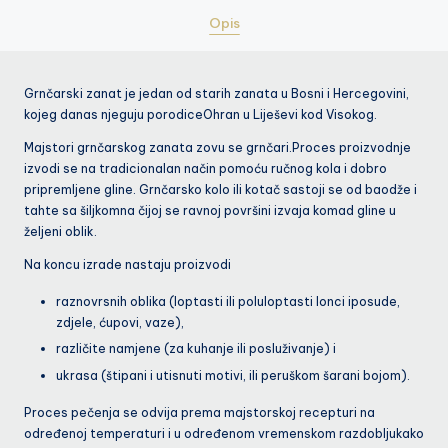
Opis
Grnčarski zanat je jedan od starih zanata u Bosni i Hercegovini,
kojeg danas njeguju porodiceOhran u Liješevi kod Visokog.
Majstori grnčarskog zanata zovu se grnčari.Proces proizvodnje
izvodi se na tradicionalan način pomoću ručnog kola i dobro
pripremljene gline. Grnčarsko kolo ili kotač sastoji se od baodže i
tahte sa šiljkomna čijoj se ravnoj površini izvaja komad gline u
željeni oblik.
Na koncu izrade nastaju proizvodi
raznovrsnih oblika (loptasti ili poluloptasti lonci iposude,
zdjele, ćupovi, vaze),
različite namjene (za kuhanje ili posluživanje) i
ukrasa (štipani i utisnuti motivi, ili peruškom šarani bojom).
Proces pečenja se odvija prema majstorskoj recepturi na
određenoj temperaturi i u određenom vremenskom razdobljukako