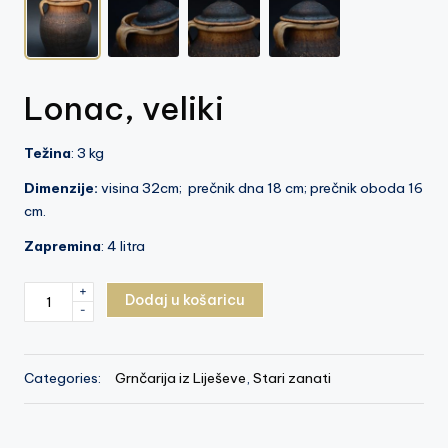
Lonac, veliki
Težina
: 3 kg
Dimenzije:
visina 32cm; prečnik dna 18 cm; prečnik oboda 16
cm.
Zapremina
: 4 litra
Lonac,
+
Dodaj u košaricu
-
veliki
količina
Categories:
Grnčarija iz Liješeve
,
Stari zanati