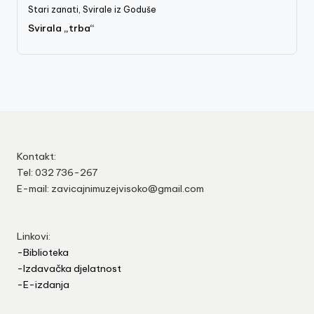
Stari zanati
,
Svirale iz Goduše
Svirala „trba“
Kontakt:
Tel: 032 736-267
E-mail: zavicajnimuzejvisoko@gmail.com
Linkovi:
-Biblioteka
-Izdavačka djelatnost
-E-izdanja