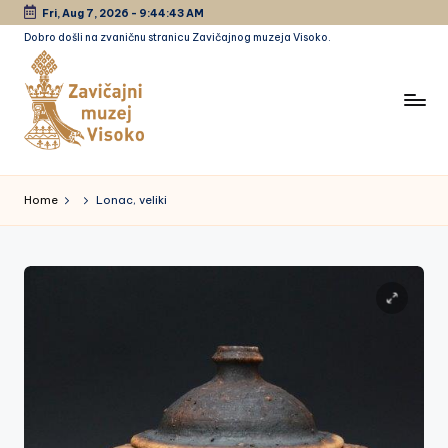
Fri, Aug 7, 2026
-
9:44:44 AM
Dobro došli na zvaničnu stranicu Zavičajnog muzeja Visoko.
Skip
to
content
Z
a
Home
Lonac, veliki
vi
č
a
jn
i
m
u