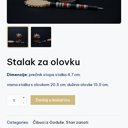
z
e
j
V
is
o
Stalak za olovku
k
o
Dimenzije:
prečnik stope stalka 4,7 cm;
visina stalka s olovkom 20,5 cm; dužina olovke 15,5 cm;
Stalak
+
Dodaj u košaricu
-
za
olovku
količina
Categories:
Čibuci iz Goduše
,
Stari zanati