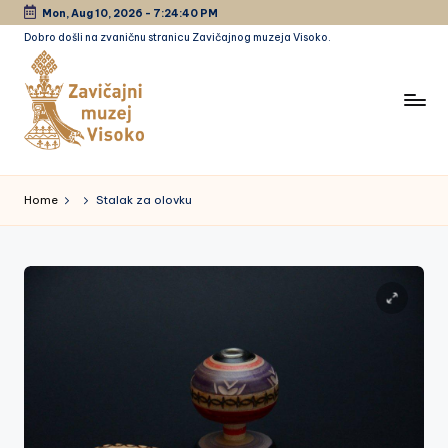
Mon, Aug 10, 2026
-
7:24:41 PM
Dobro došli na zvaničnu stranicu Zavičajnog muzeja Visoko.
Skip
to
content
Z
a
Home
Stalak za olovku
vi
č
a
jn
i
m
u