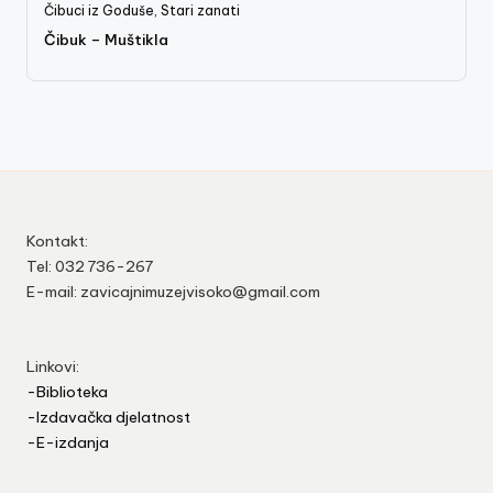
Čibuci iz Goduše
,
Stari zanati
Čibuk – Muštikla
Kontakt:
Tel: 032 736-267
E-mail: zavicajnimuzejvisoko@gmail.com
Linkovi:
-Biblioteka
-Izdavačka djelatnost
-E-izdanja