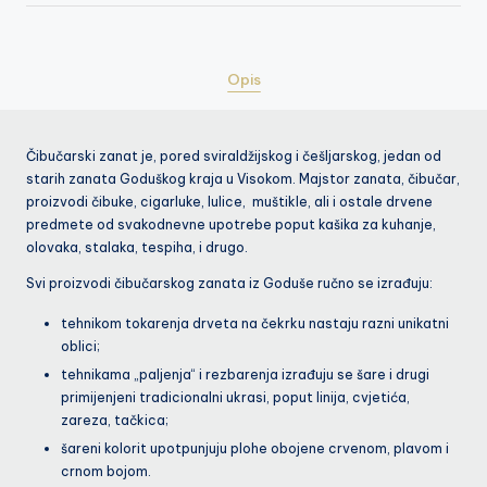
Opis
Čibučarski zanat je, pored sviraldžijskog i češljarskog, jedan od
starih zanata Goduškog kraja u Visokom. Majstor zanata, čibučar,
proizvodi čibuke, cigarluke, lulice, muštikle, ali i ostale drvene
predmete od svakodnevne upotrebe poput kašika za kuhanje,
olovaka, stalaka, tespiha, i drugo.
Svi proizvodi čibučarskog zanata iz Goduše ručno se izrađuju:
tehnikom tokarenja drveta na čekrku nastaju razni unikatni
oblici;
tehnikama „paljenja“ i rezbarenja izrađuju se šare i drugi
primijenjeni tradicionalni ukrasi, poput linija, cvjetića,
zareza, tačkica;
šareni kolorit upotpunjuju plohe obojene crvenom, plavom i
crnom bojom.