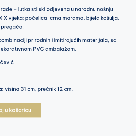
zrade – lutka stilski odjevena u narodnu nošnju
IX vijeka: počelica, crna marama, bijela košulja,
 pregača.
kombinaciji prirodnih i imitirajućih materijala, sa
 dekorativnom PVC ambalažom.
čević
a:
visina 31 cm, prečnik 12 cm.
j u košaricu