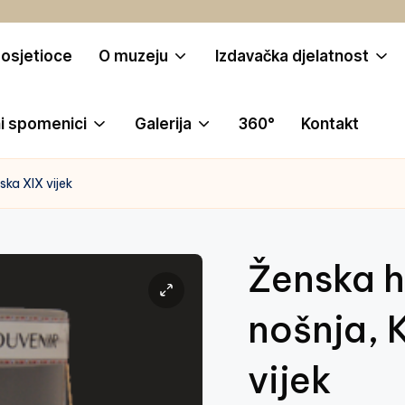
posjetioce
O muzeju
Izdavačka djelatnost
i spomenici
Galerija
360°
Kontakt
ska XIX vijek
Ženska h
nošnja, 
vijek