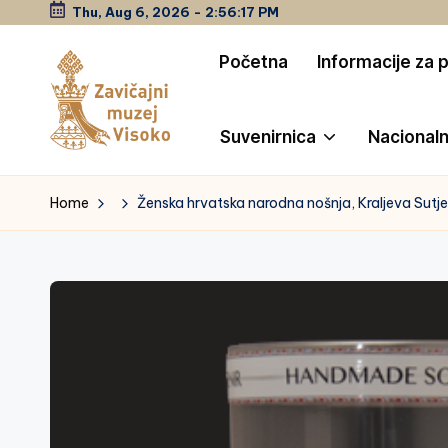
Thu, Aug 6, 2026
-
2:56:18 PM
Skip
Početna
Informacije za 
to
content
Suvenirnica
Nacionaln
Z
a
Home
Ženska hrvatska narodna nošnja, Kraljeva Sutje
vi
č
a
jn
i