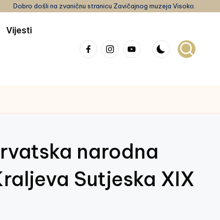
Dobro došli na zvaničnu stranicu Zavičajnog muzeja Visoko.
Vijesti
Facebook
Instagram
youtube
rvatska narodna
Kraljeva Sutjeska XIX