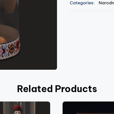
Categories:
Narodn
Kraljeva
Sutjeska
XIX
vijek
količina
Related Products