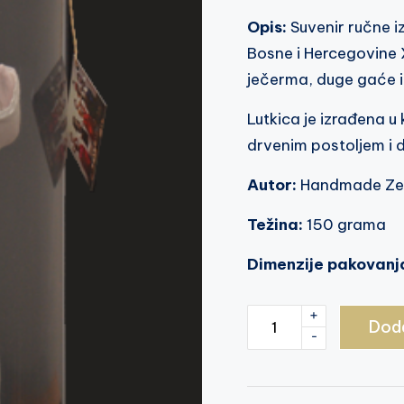
Opis:
Suvenir ručne i
Bosne i Hercegovine X
ječerma, duge gaće i
Lutkica je izrađena u 
drvenim postoljem i
Autor:
Handmade Ze
Težina:
150 grama
Dimenzije pakovanj
+
Ženska
Doda
-
hrvatska
narodna
nošnja,