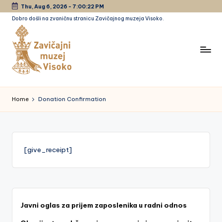
Thu, Aug 6, 2026
-
7:00:22 PM
Dobro došli na zvaničnu stranicu Zavičajnog muzeja Visoko.
Skip
to
content
Z
a
Home
Donation Confirmation
vi
č
a
[give_receipt]
jn
i
m
Javni oglas za prijem zaposlenika u radni odnos
u