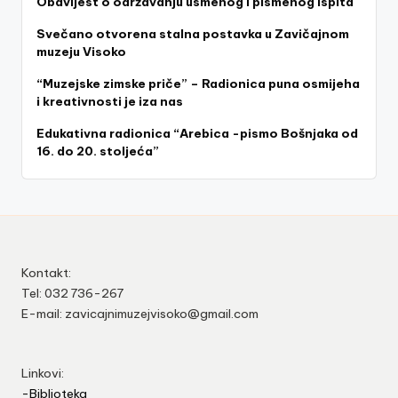
Obavijest o održavanju usmenog i pismenog ispita
z
Svečano otvorena stalna postavka u Zavičajnom
e
muzeju Visoko
j
“Muzejske zimske priče” – Radionica puna osmijeha
V
i kreativnosti je iza nas
is
Edukativna radionica “Arebica -pismo Bošnjaka od
16. do 20. stoljeća”
o
k
o
Kontakt:
Tel: 032 736-267
E-mail: zavicajnimuzejvisoko@gmail.com
Linkovi:
-Biblioteka