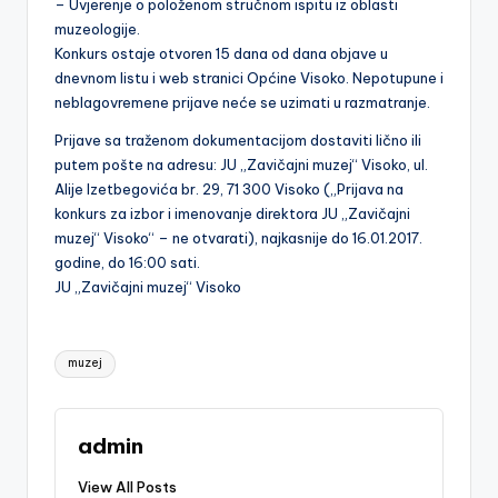
– Uvjerenje o položenom stručnom ispitu iz oblasti
muzeologije.
Konkurs ostaje otvoren 15 dana od dana objave u
dnevnom listu i web stranici Općine Visoko. Nepotupune i
neblagovremene prijave neće se uzimati u razmatranje.
Prijave sa traženom dokumentacijom dostaviti lično ili
putem pošte na adresu: JU „Zavičajni muzej“ Visoko, ul.
Alije Izetbegovića br. 29, 71 300 Visoko („Prijava na
konkurs za izbor i imenovanje direktora JU „Zavičajni
muzej“ Visoko“ – ne otvarati), najkasnije do 16.01.2017.
godine, do 16:00 sati.
JU „Zavičajni muzej“ Visoko
Tags:
muzej
admin
View All Posts