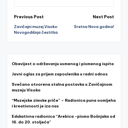
Post
Previous Post
Next Post
Zavičajni muzej Visoko:
Sretna Nova godina!
navigation
Novogodišnja čestitka
Obavijest o održavanju usmenog i pismenog ispita
Javni oglas za prijem zaposlenika u radni odnos
Svečano otvorena stalna postavka u Zavičajnom
muzeju Visoko
“Muzejske zimske priče” – Radionica puna osmijeha
i kreativnosti je iza nas
Edukativna radionica “Arebica -pismo Bošnjaka od
16. do 20. stoljeća”