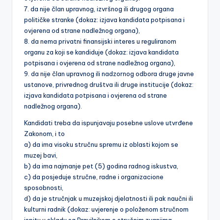
7. da nije član upravnog, izvršnog ili drugog organa
političke stranke (dokaz: izjava kandidata potpisana i
ovjerena od strane nadležnog organa),
8. da nema privatni finansijski interes u reguliranom
organu za koji se kandiduje (dokaz: izjava kandidata
potpisana i ovjerena od strane nadležnog organa),
9. da nije član upravnog ili nadzornog odbora druge javne
ustanove, privrednog društva ili druge institucije (dokaz:
izjava kandidata potpisana i ovjerena od strane
nadležnog organa).
Kandidati treba da ispunjavaju posebne uslove utvrđene
Zakonom, i to
a) da ima visoku stručnu spremu iz oblasti kojom se
muzej bavi,
b) da ima najmanje pet (5) godina radnog iskustva,
c) da posjeduje stručne, radne i organizacione
sposobnosti,
d) da je stručnjak u muzejskoj djelatnosti ili pak naučni ili
kulturni radnik (dokaz: uvjerenje o položenom stručnom
ispitu u skladu sa Pravilnikom o stručnim zvanjima,