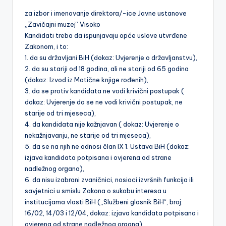
za izbor i imenovanje direktora/-ice Javne ustanove
„Zavičajni muzej“ Visoko
Kandidati treba da ispunjavaju opće uslove utvrđene
Zakonom, i to:
1. da su državljani BiH (dokaz: Uvjerenje o državljanstvu),
2. da su stariji od 18 godina, ali ne stariji od 65 godina
(dokaz: Izvod iz Matične knjige rođenih),
3. da se protiv kandidata ne vodi krivični postupak (
dokaz: Uvjerenje da se ne vodi krivični postupak, ne
starije od tri mjeseca),
4. da kandidata nije kažnjavan ( dokaz: Uvjerenje o
nekažnjavanju, ne starije od tri mjeseca),
5. da se na njih ne odnosi član IX 1. Ustava BiH (dokaz:
izjava kandidata potpisana i ovjerena od strane
nadležnog organa),
6. da nisu izabrani zvaničnici, nosioci izvršnih funkcija ili
savjetnici u smislu Zakona o sukobu interesa u
institucijama vlasti BiH („Službeni glasnik BiH“, broj:
16/02, 14/03 i 12/04, dokaz: izjava kandidata potpisana i
ovjerena od strane nadležnog organa).