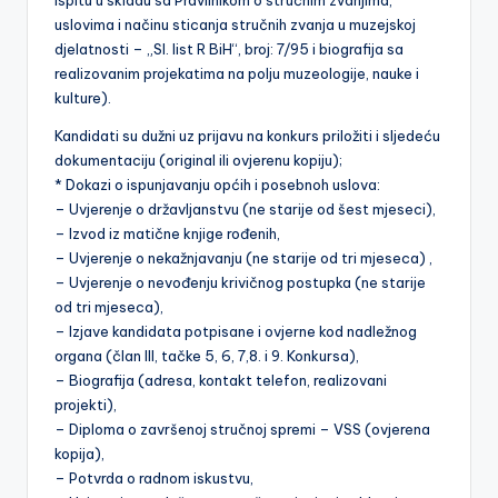
uslovima i načinu sticanja stručnih zvanja u muzejskoj
djelatnosti – „Sl. list R BiH“, broj: 7/95 i biografija sa
realizovanim projekatima na polju muzeologije, nauke i
kulture).
Kandidati su dužni uz prijavu na konkurs priložiti i sljedeću
dokumentaciju (original ili ovjerenu kopiju);
* Dokazi o ispunjavanju općih i posebnoh uslova:
– Uvjerenje o državljanstvu (ne starije od šest mjeseci),
– Izvod iz matične knjige rođenih,
– Uvjerenje o nekažnjavanju (ne starije od tri mjeseca) ,
– Uvjerenje o nevođenju krivičnog postupka (ne starije
od tri mjeseca),
– Izjave kandidata potpisane i ovjerne kod nadležnog
organa (član III, tačke 5, 6, 7,8. i 9. Konkursa),
– Biografija (adresa, kontakt telefon, realizovani
projekti),
– Diploma o završenoj stručnoj spremi – VSS (ovjerena
kopija),
– Potvrda o radnom iskustvu,