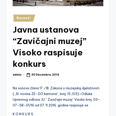
z
e
Posted
Novosti
j
in
Javna ustanova
V
is
“Zavičajni muzej”
o
Visoko raspisuje
k
konkurs
o
admin
30 Decembra, 2016
Posted
by
Na osnovu člana 17. i 18. Zakona o muzejskoj djelatnosti
(„Sl. novine ZE-DO kantona“, broj: 15 /03) i Odluke
Upravnog odbora JU “ Zavičajni muzej“ Visoko broj: 03-
07-58-01/16 od 07. 11.2016. godine raspisuje se
K O N K U R S