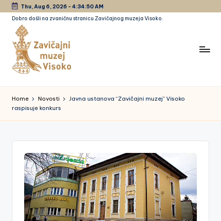
Thu, Aug 6, 2026
-
4:34:50 AM
Dobro došli na zvaničnu stranicu Zavičajnog muzeja Visoko.
Skip
to
content
Z
a
Home
Novosti
Javna ustanova “Zavičajni muzej” Visoko
raspisuje konkurs
vi
č
a
jn
i
m
u