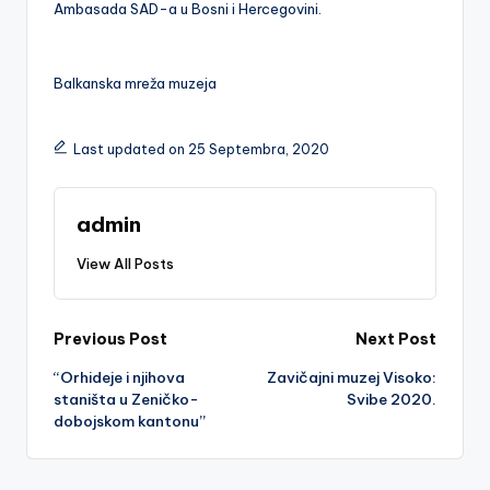
Ambasada SAD-a u Bosni i Hercegovini.
Balkanska mreža muzeja
Last updated on 25 Septembra, 2020
admin
View All Posts
Post
Previous Post
Next Post
“Orhideje i njihova
Zavičajni muzej Visoko:
navigation
staništa u Zeničko-
Svibe 2020.
dobojskom kantonu”