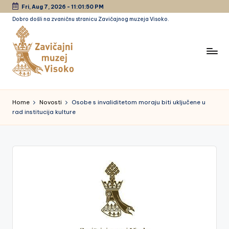
Fri, Aug 7, 2026
-
11:01:50 PM
Dobro došli na zvaničnu stranicu Zavičajnog muzeja Visoko.
Skip
to
content
Z
a
Home
Novosti
Osobe s invaliditetom moraju biti uključene u
rad institucija kulture
vi
č
a
jn
i
m
u