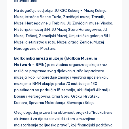
aktivnostima.
Na događaju sudjeluju: JU KSC Kakanj – Muzej Kaknja,
Muzej istočne Bosne Tuzla, Zavičajni muzej Travnik,
Muzej Hercegovine u Trebinju, JU Zavičajni muzej Visoko,
Historijski muzej BiH, JU Muzej Stare Hercegovine, JU
Muzej Tešanj, Zemaljski Muzej, Umjetnička galerija BiH,
Muzej djetinjstva u ratu, Muzej grada Zenice, Muzej
Hercegovine u Mostaru.
Balkanska mreža muzeja (Balkan Museum
Network – BMN)
je nevladina organizacija koja kroz
različite programe svog djelovanja jača kapaciteta
muzeja, kao i unapređuje znanja i vještina uposlenika u
muzejima. BMN okuplja preko 70 institucija i 130
pojedinaca sa područja 15 zemalja, uključujući Albaniju,
Bosnu i Hercegovinu, Crnu Goru, Grčku, Hrvatsku,
Kosovo, Sjevernu Makedoniju, Sloveniju i Srbiju.
Ovaj događaj je završna aktivnost projekta “Edukativne
aktivnosti za djecu s invaliditetom u muzejima –
majstorisanje za ljudska prava”, koji financijski podržava