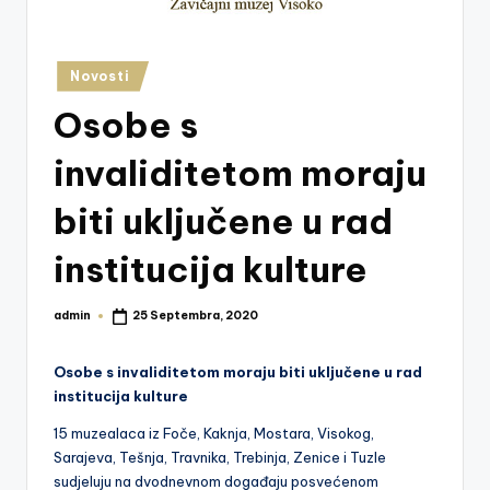
z
e
Posted
Novosti
j
in
Osobe s
V
is
invaliditetom moraju
o
biti uključene u rad
k
institucija kulture
o
admin
25 Septembra, 2020
Posted
by
Osobe s invaliditetom moraju biti uključene u rad
institucija kulture
15 muzealaca iz Foče, Kaknja, Mostara, Visokog,
Sarajeva, Tešnja, Travnika, Trebinja, Zenice i Tuzle
sudjeluju na dvodnevnom događaju posvećenom