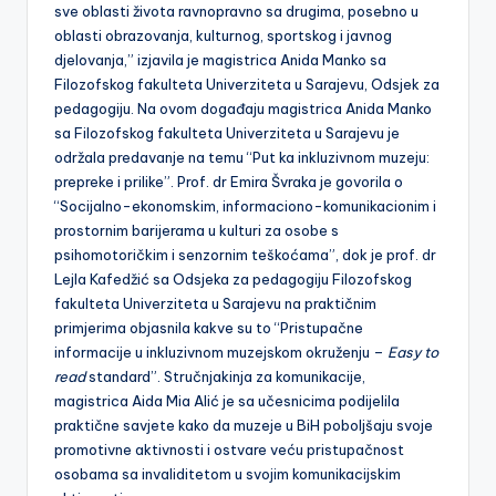
sve oblasti života ravnopravno sa drugima, posebno u
oblasti obrazovanja, kulturnog, sportskog i javnog
djelovanja,” izjavila je magistrica Anida Manko sa
Filozofskog fakulteta Univerziteta u Sarajevu, Odsjek za
pedagogiju. Na ovom događaju magistrica Anida Manko
sa Filozofskog fakulteta Univerziteta u Sarajevu je
održala predavanje na temu “Put ka inkluzivnom muzeju:
prepreke i prilike”. Prof. dr Emira Švraka je govorila o
“Socijalno-ekonomskim, informaciono-komunikacionim i
prostornim barijerama u kulturi za osobe s
psihomotoričkim i senzornim teškoćama”, dok je prof. dr
Lejla Kafedžić sa Odsjeka za pedagogiju Filozofskog
fakulteta Univerziteta u Sarajevu na praktičnim
primjerima objasnila kakve su to “Pristupačne
informacije u inkluzivnom muzejskom okruženju –
Easy to
read
standard”. Stručnjakinja za komunikacije,
magistrica Aida Mia Alić je sa učesnicima podijelila
praktične savjete kako da muzeje u BiH poboljšaju svoje
promotivne aktivnosti i ostvare veću pristupačnost
osobama sa invaliditetom u svojim komunikacijskim