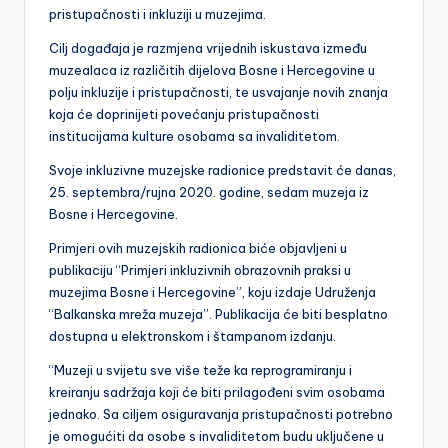
pristupačnosti i inkluziji u muzejima.
Cilj događaja je razmjena vrijednih iskustava između
muzealaca iz različitih dijelova Bosne i Hercegovine u
polju inkluzije i pristupačnosti, te usvajanje novih znanja
koja će doprinijeti povećanju pristupačnosti
institucijama kulture osobama sa invaliditetom.
Svoje inkluzivne muzejske radionice predstavit će danas,
25. septembra/rujna 2020. godine, sedam muzeja iz
Bosne i Hercegovine.
Primjeri ovih muzejskih radionica biće objavljeni u
publikaciju “Primjeri inkluzivnih obrazovnih praksi u
muzejima Bosne i Hercegovine”, koju izdaje Udruženja
“Balkanska mreža muzeja”. Publikacija će biti besplatno
dostupna u elektronskom i štampanom izdanju.
“Muzeji u svijetu sve više teže ka reprogramiranju i
kreiranju sadržaja koji će biti prilagođeni svim osobama
jednako. Sa ciljem osiguravanja pristupačnosti potrebno
je omogućiti da osobe s invaliditetom budu uključene u