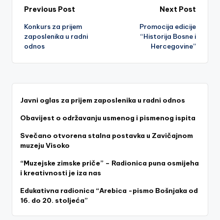
Post
Previous Post
Next Post
Konkurs za prijem
Promocija edicije
navigation
zaposlenika u radni
“Historija Bosne i
odnos
Hercegovine”
Javni oglas za prijem zaposlenika u radni odnos
Obavijest o održavanju usmenog i pismenog ispita
Svečano otvorena stalna postavka u Zavičajnom
muzeju Visoko
“Muzejske zimske priče” – Radionica puna osmijeha
i kreativnosti je iza nas
Edukativna radionica “Arebica -pismo Bošnjaka od
16. do 20. stoljeća”