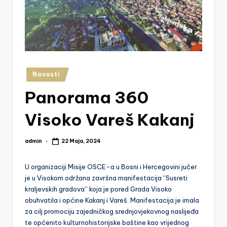
z
e
j
V
is
Posted
Novosti
in
o
Panorama 360
k
Visoko Vareš Kakanj
o
admin
22 Maja, 2024
Posted
by
U organizaciji Misije OSCE-a u Bosni i Hercegovini jučer
je u Visokom održana završna manifestacija “Susreti
kraljevskih gradova” koja je pored Grada Visoko
obuhvatila i općine Kakanj i Vareš. Manifestacija je imala
za cilj promociju zajedničkog srednjovjekovnog naslijeđa
te općenito kulturnohistorijske baštine kao vrijednog