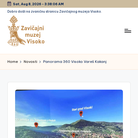
Sat, Aug 8, 2026
-
3:38:06 AM
Dobro došli na zvaničnu stranicu Zavičajnog muzeja Visoko.
Skip
to
content
Z
a
Home
Novosti
Panorama 360 Visoko Vareš Kakanj
vi
č
a
jn
i
m
u