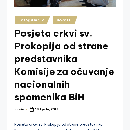
z
e
Posted
Fotogalerija
Novosti
j
in
Posjeta crkvi sv.
V
is
Prokopija od strane
o
predstavnika
k
Komisije za očuvanje
o
nacionalnih
spomenika BiH
admin
19 Aprila, 2017
Posted
by
Posjeta crkvi sv. Prokopija od strane predstavnika