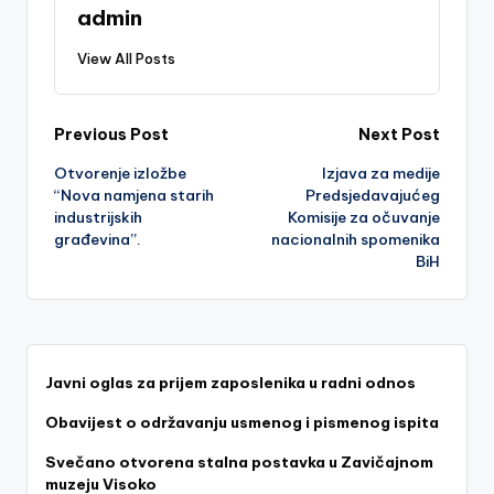
admin
View All Posts
Post
Previous Post
Next Post
Otvorenje izložbe
Izjava za medije
navigation
“Nova namjena starih
Predsjedavajućeg
industrijskih
Komisije za očuvanje
građevina”.
nacionalnih spomenika
BiH
Javni oglas za prijem zaposlenika u radni odnos
Obavijest o održavanju usmenog i pismenog ispita
Svečano otvorena stalna postavka u Zavičajnom
muzeju Visoko