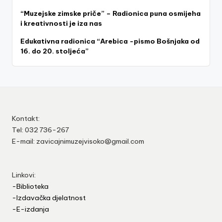
“Muzejske zimske priče” – Radionica puna osmijeha
i kreativnosti je iza nas
Edukativna radionica “Arebica -pismo Bošnjaka od
16. do 20. stoljeća”
Kontakt:
Tel: 032 736-267
E-mail: zavicajnimuzejvisoko@gmail.com
Linkovi:
-Biblioteka
-Izdavačka djelatnost
-E-izdanja