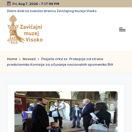
Fri, Aug 7, 2026
-
7:17:56 PM
Dobro došli na zvaničnu stranicu Zavičajnog muzeja Visoko.
Skip
to
content
Z
a
Home
Novosti
Posjeta crkvi sv. Prokopija od strane
predstavnika Komisije za očuvanje nacionalnih spomenika BiH
vi
č
a
jn
i
m
u