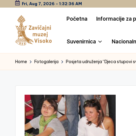
Fri, Aug 7, 2026
-
1:32:36 AM
Skip
Početna
Informacije za 
to
content
Suvenirnica
Nacionaln
Z
a
Home
Fotogalerija
Posjeta udruženja “Djeca stupovi s
vi
č
a
jn
i