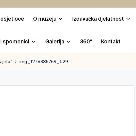
posjetioce
O muzeju
Izdavačka djelatnost
i spomenici
Galerija
360°
Kontakt
vijeta”
img_1278336769_529