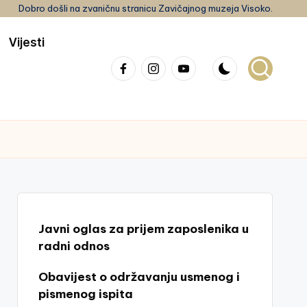
Dobro došli na zvaničnu stranicu Zavičajnog muzeja Visoko.
Vijesti
Facebook
Instagram
youtube
Javni oglas za prijem zaposlenika u
radni odnos
Obavijest o održavanju usmenog i
pismenog ispita