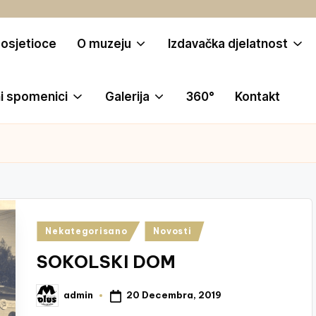
posjetioce
O muzeju
Izdavačka djelatnost
i spomenici
Galerija
360°
Kontakt
Posted
Nekategorisano
Novosti
in
SOKOLSKI DOM
20 Decembra, 2019
admin
Posted
by