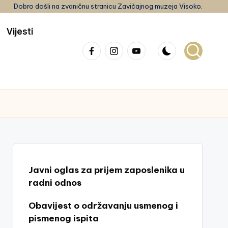
Dobro došli na zvaničnu stranicu Zavičajnog muzeja Visoko.
Vijesti
Facebook
Instagram
youtube
Javni oglas za prijem zaposlenika u
radni odnos
Obavijest o održavanju usmenog i
pismenog ispita