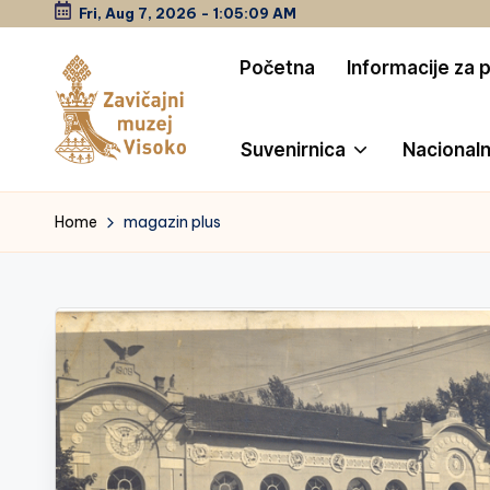
Fri, Aug 7, 2026
-
1:05:09 AM
Skip
Početna
Informacije za 
to
content
Suvenirnica
Nacionaln
Z
a
Home
magazin plus
vi
č
a
jn
i