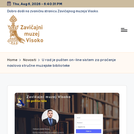
Thu, Aug 6, 2026
-
6:40:31 PM
Dobro došli na zvaničnu stranicu Zavičajnog muzeja Visoko.
Skip
to
content
Z
a
Home
Novosti
U rad je pušten on-line sistem za praćenje
naslova stručne muzejske biblioteke
vi
č
a
jn
i
m
u