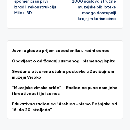
spomenici su prvi
2000 naslova stručne
izradili rekonstrukciju
muzejske biblioteke
Mila u 3D
mnogo dostupniji
krajnjim korisnicima
Javni oglas za prijem zaposlenika u radni odnos
Obavijest o održavanju usmenog i pismenog ispita
Svečano otvorena stalna postavka u Zavičajnom
muzeju Visoko
“Muzejske zimske priče” – Radionica puna osmijeha
i kreativnosti je iza nas
Edukativna radionica “Arebica -pismo Bošnjaka od
16. do 20. stoljeća”