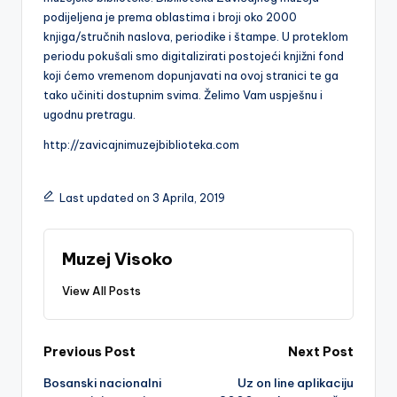
podijeljena je prema oblastima i broji oko 2000
knjiga/stručnih naslova, periodike i štampe. U proteklom
periodu pokušali smo digitalizirati postojeći knjižni fond
koji ćemo vremenom dopunjavati na ovoj stranici te ga
tako učiniti dostupnim svima. Želimo Vam uspješnu i
ugodnu pretragu.
http://zavicajnimuzejbiblioteka.com
Last updated on 3 Aprila, 2019
Muzej Visoko
View All Posts
Post
Previous Post
Next Post
Bosanski nacionalni
Uz on line aplikaciju
navigation