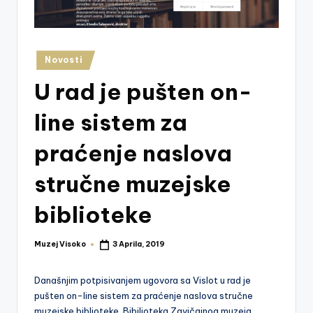
z
e
j
Posted
Novosti
in
V
U rad je pušten on-
is
line sistem za
o
k
praćenje naslova
o
stručne muzejske
biblioteke
Muzej Visoko
3 Aprila, 2019
Posted
by
Današnjim potpisivanjem ugovora sa VisIot u rad je
pušten on-line sistem za praćenje naslova stručne
muzejske biblioteke. Bibilioteka Zavičajnog muzeja