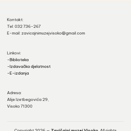
Kontakt:
Tel: 032 736-267
E-mail: zavicajnimuzejvisoko@gmail.com
Linkovi:
-Biblioteka
-Izdavačka djelatnost
-E-izdanja
Adresa:
Alije Izetbegovića 29,
Visoko 71300
Copyright 2026 —
Zavičajni muzej Visoko
. All rights