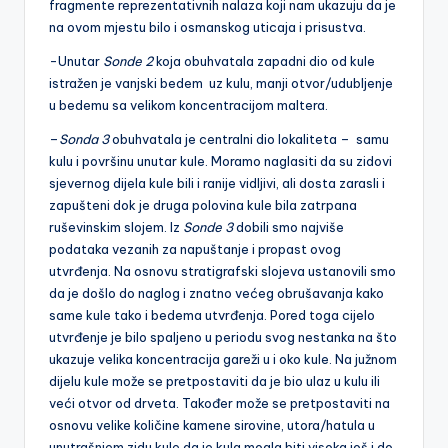
fragmente reprezentativnih nalaza koji nam ukazuju da je
na ovom mjestu bilo i osmanskog uticaja i prisustva.
-Unutar
Sonde 2
koja obuhvatala zapadni dio od kule
istražen je vanjski bedem uz kulu, manji otvor/udubljenje
u bedemu sa velikom koncentracijom maltera.
–
Sonda 3
obuhvatala je centralni dio lokaliteta – samu
kulu i površinu unutar kule. Moramo naglasiti da su zidovi
sjevernog dijela kule bili i ranije vidljivi, ali dosta zarasli i
zapušteni dok je druga polovina kule bila zatrpana
ruševinskim slojem. Iz
Sonde 3
dobili smo najviše
podataka vezanih za napuštanje i propast ovog
utvrđenja. Na osnovu stratigrafski slojeva ustanovili smo
da je došlo do naglog i znatno većeg obrušavanja kako
same kule tako i bedema utvrđenja. Pored toga cijelo
utvrđenje je bilo spaljeno u periodu svog nestanka na što
ukazuje velika koncentracija gareži u i oko kule. Na južnom
dijelu kule može se pretpostaviti da je bio ulaz u kulu ili
veći otvor od drveta. Također može se pretpostaviti na
osnovu velike količine kamene sirovine, utora/hatula u
unutrašnjem zidu kule da je kula mogla biti visoka još i do