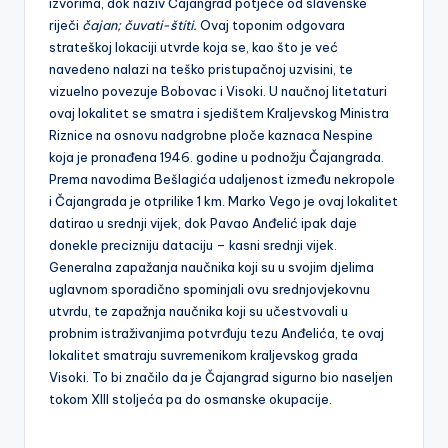
izvorima, dok naziv Čajangrad potječe od slavenske
riječi
čajan; čuvati-štiti.
Ovaj toponim odgovara
strateškoj lokaciji utvrde koja se, kao što je već
navedeno nalazi na teško pristupačnoj uzvisini, te
vizuelno povezuje Bobovac i Visoki. U naučnoj litetaturi
ovaj lokalitet se smatra i sjedištem Kraljevskog Ministra
Riznice na osnovu nadgrobne ploče kaznaca Nespine
koja je pronađena 1946. godine u podnožju Čajangrada.
Prema navodima Bešlagića udaljenost između nekropole
i Čajangrada je otprilike 1 km. Marko Vego je ovaj lokalitet
datirao u srednji vijek, dok Pavao Anđelić ipak daje
donekle precizniju dataciju – kasni srednji vijek.
Generalna zapažanja naučnika koji su u svojim djelima
uglavnom sporadično spominjali ovu srednjovjekovnu
utvrdu, te zapažnja naučnika koji su učestvovali u
probnim istraživanjima potvrđuju tezu Anđelića, te ovaj
lokalitet smatraju suvremenikom kraljevskog grada
Visoki. To bi značilo da je Čajangrad sigurno bio naseljen
tokom XIII stoljeća pa do osmanske okupacije.