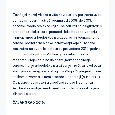
Zavičajni muzej Visoko u više navrata je u partnerstvu sa
domaćim i stranim stručnjacima od 2008. do 2013.
sezonski vodio projekte koji su se bazirali na osiguravanju
prohodnosti lokaliteta, promociji lokaliteta te vođenju
neinvazivnog arheološkog istraživanja i rekognosciranja
terena. Jedina arheološka istraživanja koja su rađena
konkretno na ovom lokalitetu su provedena 2012. godine
pod pokroviteljstvom Archaetypes international
research. Projekat je nosio naziv „Rekognosciranje
terena, manja arheološka istraživanja i zaštita lokaliteta
srednjovjekovnog bosanskog utvrđenja Čajangrad“. Tom
prilikom otvorena je manja sonda u depresiji (suhojarku).
Od pokretnog materijala nađena su dva fragmenta
životinjskih kostiju i nešto metalnih nalaza poput željenih
klinova i eksera.
ČAJANGRAD 2016.