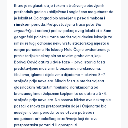
Bitno je naglasiti da je tokom istraživanja obavljenih
prethodnih godina zabilježena i naglašena mogućnost da
je lokalitet Čajangrad bio naseljen u
predrimskom i
rimskom
periodu. Pretpostavljena trasa puta
Via
argentia
(put srebra) prolazi pokraj ovog lokaliteta. Sam
geografski položaj utvrde predstavlja idealnu lokaciju za
rimski refugij odnosno neku vrstu stražarskog mjesta u
ranijim periodima. Na lokaciji Malo Čajno evidentirana je
prahistorijska nekropola sa ravnim grobovima, koju
Borivoj Čović datira u dvije faze – prva, starija faza
predstavljena masivnim bronzanima naruknicama,
fibulama, iglama i dijelovima dijademe – okvirno 8-7.
stoljeće prije nove ere. Mlađa faza je predstavljena
glasinačkim rebrastim fibulama, naruknicama od
bronzanog lima i željeznim kopljem te se datira u 5-4.
stoljeće prije nove ere. Na osnovu blizine ove nekropole
postoji osnova za pretpostavku da je i Čajangrad bio
naseljen u tom periodu, te se otvara potreba i
mogućnost arheološkog istraživanja koji će ovu
pretpostavku potvrditi ili opovrgnuti.