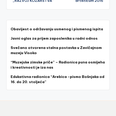
„RAZVOJ KOŽARSTVA“
artisticum 2016
Obavijest o održavanju usmenog i pismenog ispita
Javni oglas za prijem zaposlenika u radni odnos
Svečano otvorena stalna postavka u Zavičajnom
muzeju Visoko
“Muzejske zimske priče” – Radionica puna osmijeha
i kreativnosti je iza nas
Edukativna radionica “Arebica -pismo Bošnjaka od
16. do 20. stoljeća”