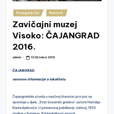
z
e
Posted
Fotogalerija
Novosti
in
j
Zavičajni muzej
V
Visoko: ČAJANGRAD
is
2016.
o
k
admin
12 Oktobra, 2016
Posted
o
by
ČAJANGRAD
osnovne informacije o lokalitetu
Čajangradska utvrda u naučnoj literaturi prvi put se
spominje u djelu „Stari bosanski gradovi“ autora Hamdije
Kreševljakovića. U pomenutoj publikaciji, izdatoj, 1953.
godine u Sarajevu, Kreševljaković navodi: