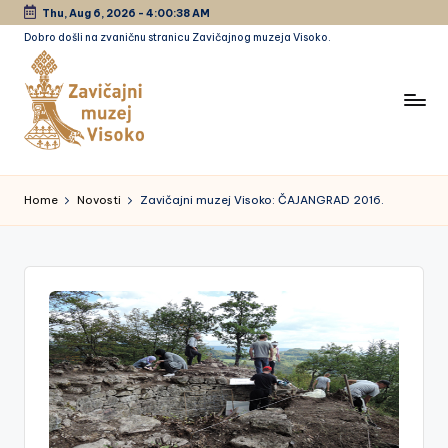
Thu, Aug 6, 2026
-
4:00:39 AM
Dobro došli na zvaničnu stranicu Zavičajnog muzeja Visoko.
Skip
to
content
Z
a
Home
Novosti
Zavičajni muzej Visoko: ČAJANGRAD 2016.
vi
č
a
jn
i
m
u