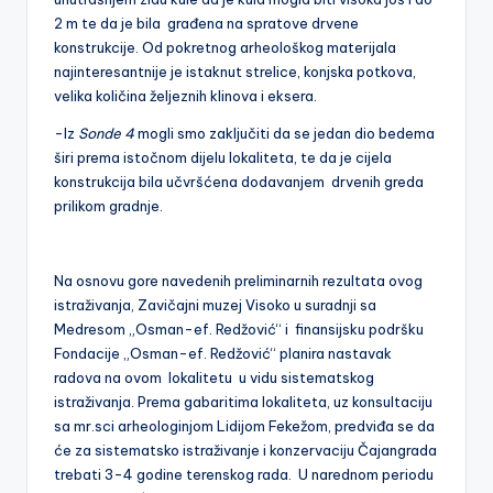
2 m te da je bila građena na spratove drvene
konstrukcije. Od pokretnog arheološkog materijala
najinteresantnije je istaknut strelice, konjska potkova,
velika količina željeznih klinova i eksera.
-Iz
Sonde 4
mogli smo zaključiti da se jedan dio bedema
širi prema istočnom dijelu lokaliteta, te da je cijela
konstrukcija bila učvršćena dodavanjem drvenih greda
prilikom gradnje.
Na osnovu gore navedenih preliminarnih rezultata ovog
istraživanja, Zavičajni muzej Visoko u suradnji sa
Medresom „Osman-ef. Redžović“ i finansijsku podršku
Fondacije „Osman-ef. Redžović“ planira nastavak
radova na ovom lokalitetu u vidu sistematskog
istraživanja. Prema gabaritima lokaliteta, uz konsultaciju
sa mr.sci arheologinjom Lidijom Fekežom, predviđa se da
će za sistematsko istraživanje i konzervaciju Čajangrada
trebati 3-4 godine terenskog rada. U narednom periodu