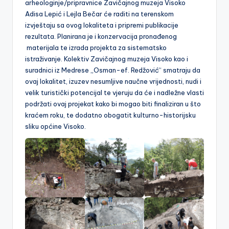
arheologinje/pripravnice Zavičajnog muzeja Visoko
Adisa Lepić i Lejla Bečar će raditi na terenskom
izvještaju sa ovog lokaliteta i pripremi publikacije
rezultata. Planirana je i konzervacija pronađenog
materijala te izrada projekta za sistematsko
istraživanje. Kolektiv Zavičajnog muzeja Visoko kao i
suradnici iz Medrese „Osman-ef. Redžović“ smatraju da
ovaj lokalitet, izuzev nesumljive naučne vrijednosti, nudi i
velik turistički potencijal te vjeruju da će i nadležne vlasti
podržati ovaj projekat kako bi mogao biti finaliziran u što
kraćem roku, te dodatno obogatit kulturno-historijsku
sliku općine Visoko.