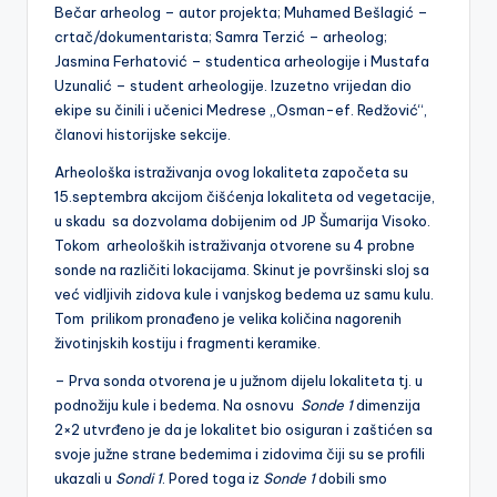
Bečar arheolog – autor projekta; Muhamed Bešlagić –
crtač/dokumentarista; Samra Terzić – arheolog;
Jasmina Ferhatović – studentica arheologije i Mustafa
Uzunalić – student arheologije. Izuzetno vrijedan dio
ekipe su činili i učenici Medrese „Osman-ef. Redžović“,
članovi historijske sekcije.
Arheološka istraživanja ovog lokaliteta započeta su
15.septembra akcijom čišćenja lokaliteta od vegetacije,
u skadu sa dozvolama dobijenim od JP Šumarija Visoko.
Tokom arheoloških istraživanja otvorene su 4 probne
sonde na različiti lokacijama. Skinut je površinski sloj sa
već vidljivih zidova kule i vanjskog bedema uz samu kulu.
Tom prilikom pronađeno je velika količina nagorenih
životinjskih kostiju i fragmenti keramike.
– Prva sonda otvorena je u južnom dijelu lokaliteta tj. u
podnožiju kule i bedema. Na osnovu
Sonde 1
dimenzija
2×2 utvrđeno je da je lokalitet bio osiguran i zaštićen sa
svoje južne strane bedemima i zidovima čiji su se profili
ukazali u
Sondi 1
. Pored toga iz
Sonde 1
dobili smo