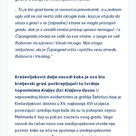
„
To je bio grad kome je osnovica pravokutnik, a u jednom
uglu vidi se još nešto zida okrugle kule, koja je stajala do
ulaza u grad i s te (zapadne) strane se moglo pristupiti
gradu, dok je s ostalih strana pristup upravo nemoguć. I s
Čajangrada otvara se vidik na sve strane, s njega se vidi
Bobovac na sjeveru i Visoki na jugu. Nije stoga
isključeno, da je Čajangrad vršio i optičku vezu između
Bobovca i Visokog.“
Kreševljaković dalje navodi kako je ovo bio
kraljevski grad, potkrepljujući tu tvrdnju
toponimima
Kraljev Do
i
Kraljevo Guvno
. U
neposrednoj blizini evidentirano je groblje Šehitluci koje je
Kreševljaković datirao u XV, najkasnije XVI stoljeće,
povezujući i predaju koja kaže da su tu pokopani vojnici
Mehmeda II koji su pali po zauzeću ovog grada. Vego
navodi da tačan naziv ove srednjovjekovne utvrde nije
poznat, kako se ista ne spominje u srednjevjekovnim