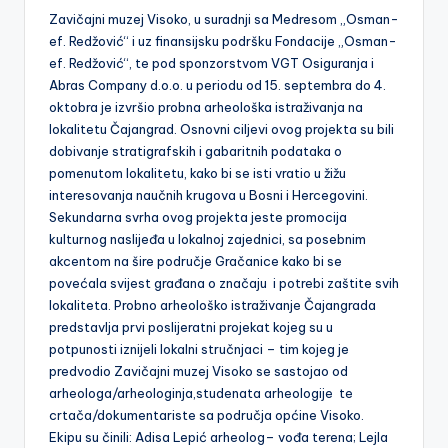
Zavičajni muzej Visoko, u suradnji sa Medresom „Osman-
ef. Redžović“ i uz finansijsku podršku Fondacije „Osman-
ef. Redžović“, te pod sponzorstvom VGT Osiguranja i
Abras Company d.o.o. u periodu od 15. septembra do 4.
oktobra je izvršio probna arheološka istraživanja na
lokalitetu Čajangrad. Osnovni ciljevi ovog projekta su bili
dobivanje stratigrafskih i gabaritnih podataka o
pomenutom lokalitetu, kako bi se isti vratio u žižu
interesovanja naučnih krugova u Bosni i Hercegovini.
Sekundarna svrha ovog projekta jeste promocija
kulturnog naslijeđa u lokalnoj zajednici, sa posebnim
akcentom na šire područje Gračanice kako bi se
povećala svijest građana o značaju i potrebi zaštite svih
lokaliteta. Probno arheološko istraživanje Čajangrada
predstavlja prvi poslijeratni projekat kojeg su u
potpunosti iznijeli lokalni stručnjaci – tim kojeg je
predvodio Zavičajni muzej Visoko se sastojao od
arheologa/arheologinja,studenata arheologije te
crtača/dokumentariste sa područja općine Visoko.
Ekipu su činili: Adisa Lepić arheolog– vođa terena; Lejla