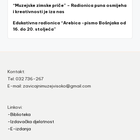
“Muzejske zimske priče” – Radionica puna osmijeha
i kreativnosti je iza nas
Edukativna radionica “Arebica -pismo Bošnjaka od
16. do 20. stoljeća”
Kontakt:
Tel: 032 736-267
E-mail: zavicajnimuzejvisoko@gmail.com
Linkovi:
-Biblioteka
-Izdavačka djelatnost
-E-izdanja