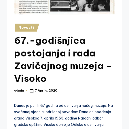
z
e
j
Posted
Novosti
V
in
67.-godišnjica
is
postojanja i rada
o
k
Zavičajnog muzeja –
o
Visoko
admin
7 Aprila, 2020
Posted
by
Danas je punih 67 godina od osnivanja našeg muzeja. Na
svečanoj sjednici održanoj povodom Dana oslobođenja
grada Visokog 7. aprila 1953. godine Narodni odbor
gradske opštine Visoko donio je Odluku o osnivanju