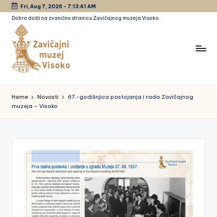
Fri, Aug 7, 2026
-
7:13:41 AM
Dobro došli na zvaničnu stranicu Zavičajnog muzeja Visoko.
Skip
to
content
Z
a
Home
Novosti
67.-godišnjica postojanja i rada Zavičajnog
muzeja – Visoko
vi
č
a
jn
i
m
u