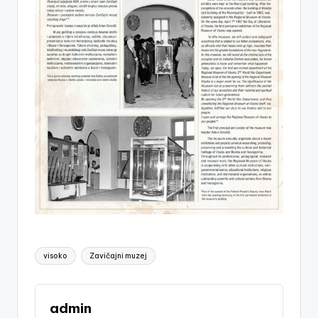
Tags:
visoko
Zavičajni muzej
admin