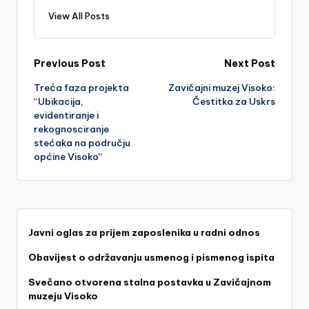
View All Posts
Post
Previous Post
Next Post
Treća faza projekta
Zavičajni muzej Visoko:
navigation
“Ubikacija,
Čestitka za Uskrs
evidentiranje i
rekognosciranje
stećaka na području
općine Visoko“
Javni oglas za prijem zaposlenika u radni odnos
Obavijest o održavanju usmenog i pismenog ispita
Svečano otvorena stalna postavka u Zavičajnom
muzeju Visoko