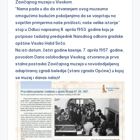
Zavičajnog muzeja u Visokom.
“Nama pada u dio da otvaranjem ovog muzeuma
omogućimo budućim pokoljenjima da se vaspitaju na
svijetlim primjerima naše prošlosti, naše velike istorije”
stoji u Odluci napisanoj 8. aprila 1953. godine koju je
potpisao tadašnji predsjednik Narodnog odbora gradske
opštine Visoko Halid Sirčo.
Na isti datum, četiri godine kasnije, 7. aprila 1957. godine,
povodom Dana oslobođenja Visokog, otvorena je prva
stalna postavka Zavičajnog muzeja u novododijeljenoj
adaptiranoj zgradi beledije (stara zgrada Općine) u kojoj
se muzej i danas nalazi!