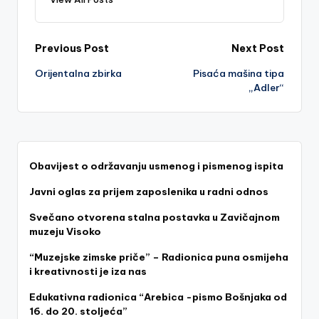
Post
Previous Post
Next Post
Orijentalna zbirka
Pisaća mašina tipa
navigation
„Adler“
Obavijest o održavanju usmenog i pismenog ispita
Javni oglas za prijem zaposlenika u radni odnos
Svečano otvorena stalna postavka u Zavičajnom
muzeju Visoko
“Muzejske zimske priče” – Radionica puna osmijeha
i kreativnosti je iza nas
Edukativna radionica “Arebica -pismo Bošnjaka od
16. do 20. stoljeća”