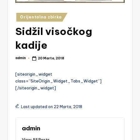
z
e
Posted
Orijentalna zbirka
in
j
Sidžil visočkog
V
kadije
is
o
admin
20 Marta, 2018
Posted
by
k
[siteorigin_widget
o
class=”SiteOrigin_Widget_Tabs_Widget”]
[/siteorigin_widget]
Last updated on 22 Marta, 2018
admin
View All Posts