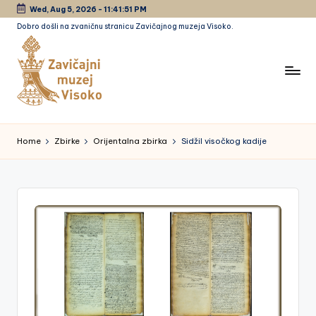
Wed, Aug 5, 2026
-
11:41:51 PM
Dobro došli na zvaničnu stranicu Zavičajnog muzeja Visoko.
Skip
to
content
Z
a
Home
Zbirke
Orijentalna zbirka
Sidžil visočkog kadije
vi
č
a
jn
i
m
u