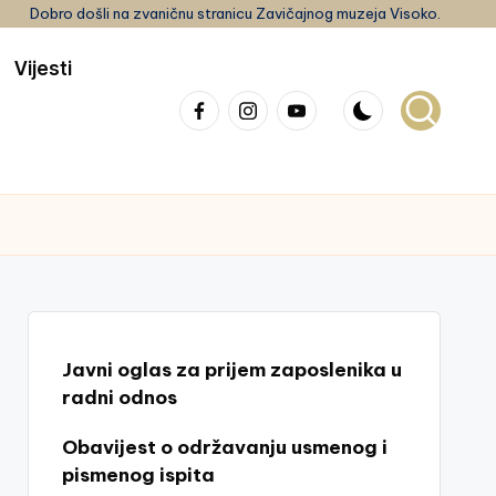
Dobro došli na zvaničnu stranicu Zavičajnog muzeja Visoko.
Vijesti
Facebook
Instagram
youtube
Javni oglas za prijem zaposlenika u
radni odnos
Obavijest o održavanju usmenog i
pismenog ispita