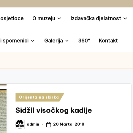
posjetioce
O muzeju
Izdavačka djelatnost
i spomenici
Galerija
360°
Kontakt
Posted
Orijentalna zbirka
in
Sidžil visočkog kadije
20 Marta, 2018
admin
Posted
by