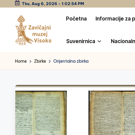
Thu, Aug 6, 2026
-
1:02:54 PM
Skip
Početna
Informacije za 
to
content
Suvenirnica
Nacionaln
Z
a
Home
Zbirke
Orijentalna zbirka
vi
č
a
jn
i