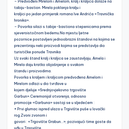
– Predvođeni Mirelom i Amelom, kralj i kraljica dolaze na
tabiju-bastion. Mirela poklanja kralju i
kraljici po jedan primjerak romana Ive Andrića «Travnička
hronika».
– Povorka silazi s tabije-bastiona stepenicama prema
sjeveroistočnom bedemu.Na mjestu ljetne
pozornice postavljeni jednoobrazni štandovi na kojima se
prezentiraju neki proizvodi kojima se predstavlja dio
turističke ponude Travnika
Uz svaki štand kralj i kraljica se zaustavljaju, Amela i
Mirela daju kratko objašnjenje o svakom
štandu i proizvodima.
Povorka s kraljem i kraljicom predvođena Amelom i
Mirelom odlazi u dio tvrđave u
kojem djeluje «Srednjovjekovno trgovište
Garbun».Ceremonijal otvorenja, odnosno
promocije «Garbuna» sastoji se u sljedećem :
• Prvi glumac ispred ulaza u Trgivište puše u lovački
rog.Zvoni zvonom i
govori : «Trgovište Grabun…», pozivajući time goste da
uđu u Trgovište.