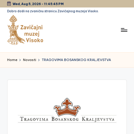
Wed, Aug 5, 2026
-
11:45:46 PM
Dobro došli na zvaničnu stranicu Zavičajnog muzeja Visoko.
Skip
to
content
Z
a
Home
Novosti
TRAGOVIMA BOSANSKOG KRALJEVSTVA
vi
č
a
jn
i
m
u