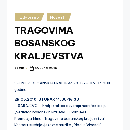
z
e
Posted
Izdvojeno
Novosti
in
j
TRAGOVIMA
V
BOSANSKOG
is
o
KRALJEVSTVA
k
admin
29 Juna, 2010
o
Posted
by
SEDMICA BOSANSKIH KRALJEVA 29. 06 – 05. 07. 2010.
godine
29.06.2010. UTORAK 14.00-16.30
– SARAJEVO – Kralj i kraljica otvaraju manifestaciju
„Sedmica bosanskih kraljeva“ u Sarajevu
Promocija filma „Tragovima bosanskog kraljevstva“
Koncert srednjevjekovne muzike „Modus Vivendi“