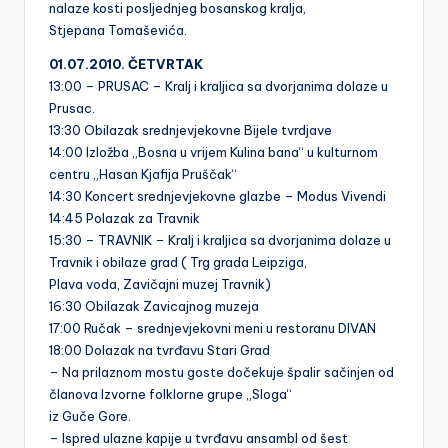
nalaze kosti posljednjeg bosanskog kralja,
Stjepana Tomaševića.
01.07.2010. ČETVRTAK
13:00 – PRUSAC – Kralj i kraljica sa dvorjanima dolaze u
Prusac.
13:30 Obilazak srednjevjekovne Bijele tvrdjave
14:00 Izložba „Bosna u vrijem Kulina bana“ u kulturnom
centru „Hasan Kjafija Pruščak“
14:30 Koncert srednjevjekovne glazbe – Modus Vivendi
14:45 Polazak za Travnik
15:30 – TRAVNIK – Kralj i kraljica sa dvorjanima dolaze u
Travnik i obilaze grad ( Trg grada Leipziga,
Plava voda, Zavičajni muzej Travnik)
16:30 Obilazak Zavicajnog muzeja
17:00 Ručak – srednjevjekovni meni u restoranu DIVAN
18:00 Dolazak na tvrđavu Stari Grad
– Na prilaznom mostu goste dočekuje špalir sačinjen od
članova Izvorne folklorne grupe „Sloga“
iz Guče Gore.
– Ispred ulazne kapije u tvrđavu ansambl od šest