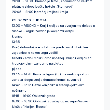
20:00 – 20:30 Promocija filma „Ahdnama“ na velikom
platnu u sklopu bašte hotela „Stari grad“
20:45 – 21:00 Ispraćaj kraljice i kralja
03.07.2010. SUBOTA
13:00 – VISOKO – Kralj i kraljica sa dvorjanima dolaze u
Visoko – organizovana je kočija za kralja i
kraljicu
13:35
Riječ dobrodošlice od strane predstavnika Lokalne
zajednice, a nakon toga vodiči
Minela Zerdo i Malik Sarač upoznaju kralja i kraljicu sa
tradicionalnim zanatima na platou
pijace
13:45 – 14:45 Posjeta trgovištu (prezentacija starih
zanata, degustacija domaće hrane i suvenira)
14:45 – 15:15 Defile konjanika u srednjevjekovnim
nošnjama
15:15 – 16:00 Obilazak grada
16:00 – 16:30 Obilazak Zavičajnog muzeja-Visoko i
izložba “Korijeni Bosne”