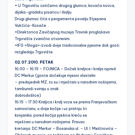
• U Trgovištu zatičemo drugog glumca, kovača novca,
dijaka-gradsku pisaricu i tkalju.
Drugi glumac čita s pergamenta povelju Stjepana
Vukčića-Kosače. .
•Direktorica Zavičajnog muzeja Travnik proglašava
Trgovište zvanično otvorenim.
•IFG «Sloga» izvodi dvije tradicionalne pjesme dok gosti
razgledaju Trgovište.
02.07.2010. PETAK
16:00 – 16:15 – FOJNICA – Doček kraljice i kralja ispred
DC Merkur (goste dočekuje mjesni vlastelin
– predsjednik MZ, tu su i mještani u narodnim nošnjama,
tamburaši sviraju u znak
dobrodošlice)
16:15 – 17:30 Kraljica i kralj voze se prema Franjevačkom
samostanu, u dvije kočije i uz pratnju tri
konjanika, pored kočija pješice kreću se
mještani u narodnim nošnjama. Pravac
kretanja: DC Merkur – Bosanska ul. – Ul. I. Meštrovića –
Obilazak muzeja, sa težištem na Ahdnami i Fojničkom