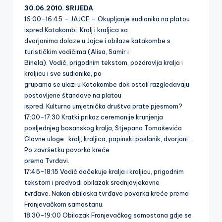
30.06.2010. SRIJEDA
16:00-16:45 – JAJCE – Okupljanje sudionika na platou
ispred Katakombi. Kralj i kraljica sa
dvorjanima dolaze u Jajce i obilaze katakombe s
turističkim vodičima (Alisa, Samir i
Binela). Vodič, prigodnim tekstom, pozdravlja kralja i
kraljicu i sve sudionike, po
grupama se ulazi u Katakombe dok ostali razgledavaju
postavljene štandove na platou
ispred. Kulturno umjetnička društva prate pjesmom?
17:00-17:30 Kratki prikaz ceremonije krunjenja
posljednjeg bosanskog kralja, Stjepana Tomaševića
Glavne uloge : kralj, kraljica, papinski poslanik, dvorjani…
Po završetku povorka kreće
prema Tvrđavi.
17:45-18:15 Vodič dočekuje kralja i kraljicu, prigodnim
tekstom i predvodi obilazak srednjovjekovne
tvrđave. Nakon obilaska tvrđave povorka kreće prema
Franjevačkom samostanu.
18:30-19:00 Obilazak Franjevačkog samostana gdje se