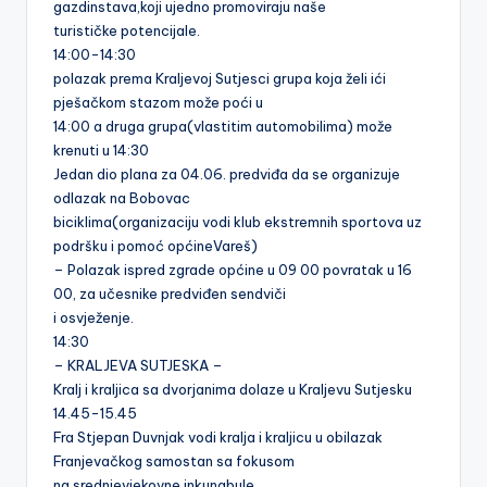
gazdinstava,koji ujedno promoviraju naše
turističke potencijale.
14:00-14:30
polazak prema Kraljevoj Sutjesci grupa koja želi ići
pješačkom stazom može poći u
14:00 a druga grupa(vlastitim automobilima) može
krenuti u 14:30
Jedan dio plana za 04.06. predviđa da se organizuje
odlazak na Bobovac
biciklima(organizaciju vodi klub ekstremnih sportova uz
podršku i pomoć općineVareš)
– Polazak ispred zgrade općine u 09 00 povratak u 16
00, za učesnike predviđen sendviči
i osvježenje.
14:30
– KRALJEVA SUTJESKA –
Kralj i kraljica sa dvorjanima dolaze u Kraljevu Sutjesku
14.45-15.45
Fra Stjepan Duvnjak vodi kralja i kraljicu u obilazak
Franjevačkog samostan sa fokusom
na srednjevjekovne inkunabule