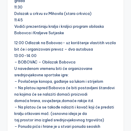
grada
11:30
Dolazak u crkvu sv.Mihovila (stara crkvica)
11:45
Vodiči prezentiraju kralja i kraljici program obilaska
Bobovca i Kraljeve Sutjeske
12:00 Odlazak na Bobovac- uz korištenje vlastitih vozila
bit će i organizovani prevoz – dva autobusa
13:00-14:00
– BOBOVAC – Obilazak Bobovca
U navedenom vremenu biti će organizovane
srednjovjekovne sportske igre:
– Povlačenje konopa, gađanje sa lukom i strijelom
– Na platou ispred Bobovca će biti postavljeni štandovi
na kojima će se nalaziti domaći proizvodi
domaća hrana, osvježenje,domaće rakije itd.
– Na platou će se takođe nalaziti i kovač koji će predati
kralju otkovani mač. (osnovna ideja je da
taj prostor ima izgled srednjovjekovnog trgovišta)
– Ponuda pića i hrane je u stvari ponuda seoskih