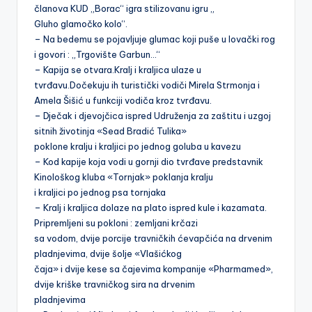
članova KUD „Borac“ igra stilizovanu igru „
Gluho glamočko kolo“.
– Na bedemu se pojavljuje glumac koji puše u lovački rog
i govori : „Trgovište Garbun…“
– Kapija se otvara.Kralj i kraljica ulaze u
tvrđavu.Dočekuju ih turistički vodiči Mirela Strmonja i
Amela Šišić u funkciji vodiča kroz tvrđavu.
– Dječak i djevojčica ispred Udruženja za zaštitu i uzgoj
sitnih životinja «Sead Bradić Tulika»
poklone kralju i kraljici po jednog goluba u kavezu
– Kod kapije koja vodi u gornji dio tvrđave predstavnik
Kinološkog kluba «Tornjak» poklanja kralju
i kraljici po jednog psa tornjaka
– Kralj i kraljica dolaze na plato ispred kule i kazamata.
Pripremljeni su pokloni : zemljani krčazi
sa vodom, dvije porcije travničkih ćevapčića na drvenim
pladnjevima, dvije šolje «Vlašićkog
čaja» i dvije kese sa čajevima kompanije «Pharmamed»,
dvije kriške travničkog sira na drvenim
pladnjevima