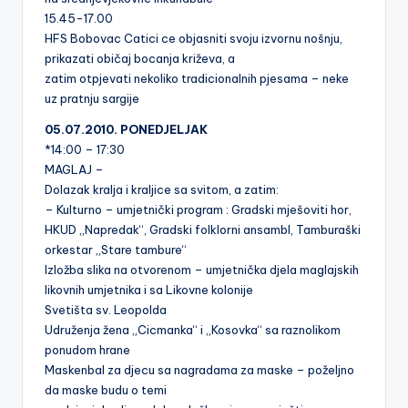
15.45-17.00
HFS Bobovac Catici ce objasniti svoju izvornu nošnju,
prikazati običaj bocanja križeva, a
zatim otpjevati nekoliko tradicionalnih pjesama – neke
uz pratnju sargije
05.07.2010. PONEDJELJAK
*14:00 – 17:30
MAGLAJ –
Dolazak kralja i kraljice sa svitom, a zatim:
– Kulturno – umjetnički program : Gradski mješoviti hor,
HKUD „Napredak“, Gradski folklorni ansambl, Tamburaški
orkestar „Stare tambure“
Izložba slika na otvorenom – umjetnička djela maglajskih
likovnih umjetnika i sa Likovne kolonije
Svetišta sv. Leopolda
Udruženja žena „Cicmanka“ i „Kosovka“ sa raznolikom
ponudom hrane
Maskenbal za djecu sa nagradama za maske – poželjno
da maske budu o temi