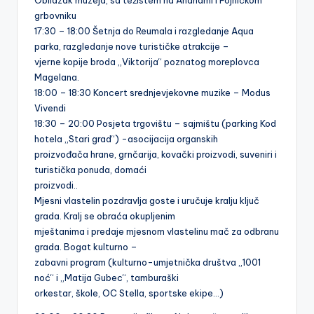
grbovniku
17:30 – 18:00 Šetnja do Reumala i razgledanje Aqua
parka, razgledanje nove turističke atrakcije –
vjerne kopije broda „Viktorija“ poznatog moreplovca
Magelana.
18:00 – 18:30 Koncert srednjevjekovne muzike – Modus
Vivendi
18:30 – 20:00 Posjeta trgovištu – sajmištu (parking Kod
hotela „Stari grad“) -asocijacija organskih
proizvođača hrane, grnčarija, kovački proizvodi, suveniri i
turistička ponuda, domaći
proizvodi..
Mjesni vlastelin pozdravlja goste i uručuje kralju ključ
grada. Kralj se obraća okupljenim
mještanima i predaje mjesnom vlastelinu mač za odbranu
grada. Bogat kulturno –
zabavni program (kulturno-umjetnička društva „1001
noć“ i „Matija Gubec“, tamburaški
orkestar, škole, OC Stella, sportske ekipe…)