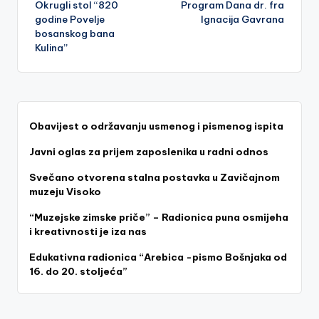
Okrugli stol “820
Program Dana dr. fra
navigation
godine Povelje
Ignacija Gavrana
bosanskog bana
Kulina”
Obavijest o održavanju usmenog i pismenog ispita
Javni oglas za prijem zaposlenika u radni odnos
Svečano otvorena stalna postavka u Zavičajnom
muzeju Visoko
“Muzejske zimske priče” – Radionica puna osmijeha
i kreativnosti je iza nas
Edukativna radionica “Arebica -pismo Bošnjaka od
16. do 20. stoljeća”