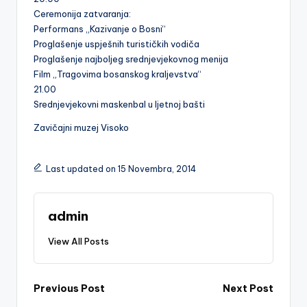
Ceremonija zatvaranja:
Performans „Kazivanje o Bosni“
Proglašenje uspješnih turističkih vodiča
Proglašenje najboljeg srednjevjekovnog menija
Film „Tragovima bosanskog kraljevstva“
21.00
Srednjevjekovni maskenbal u ljetnoj bašti
Zavičajni muzej Visoko
Last updated on 15 Novembra, 2014
admin
View All Posts
Post
Previous Post
Next Post