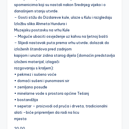
spomenicima koji su nastali nakon Srednjeg vijeka i o
današnjem stanju utvrde.
– Gosti stižu do Dizdareve kule, ulaze u Kulu i razgledaju
Izložbu slika Ahmeta Hundura i
Muzejsku postavku na vrhu Kule
– Moguće ubaciti osvježenje uz kahvu na ljetnoj bašti
– Slijedi nastavak puta prema vrhu utvrde; dolazak do
izloženih štandova pred zadnjom
kapijom i unutar zidina starog dijela (domaćin predstavlja
izloženi materijal, izlagači
razgovaraju s kraljem):
• pekmez i sušeno voće
• domaći sušeni i punomasni sir
• zemljano posuđe
• minelarne vode s prostora općine Tešanj
• bostandžija
• sepetar – proizvodi od pruća i drveta, tradicionalni
alati –biće pripremljen da radi na licu
mjesta
20.00