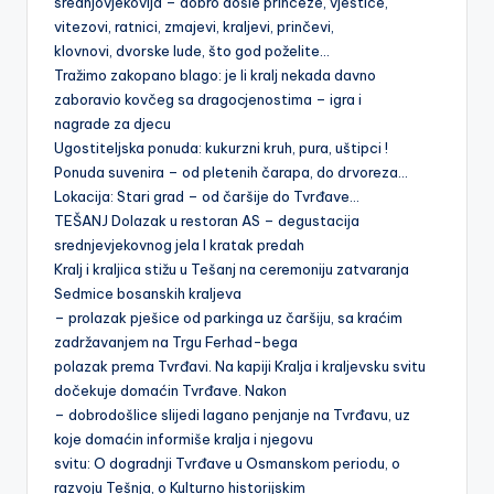
srednjovjekovlja – dobro došle princeze, vještice,
vitezovi, ratnici, zmajevi, kraljevi, prinčevi,
klovnovi, dvorske lude, što god poželite…
Tražimo zakopano blago: je li kralj nekada davno
zaboravio kovčeg sa dragocjenostima – igra i
nagrade za djecu
Ugostiteljska ponuda: kukurzni kruh, pura, uštipci !
Ponuda suvenira – od pletenih čarapa, do drvoreza…
Lokacija: Stari grad – od čaršije do Tvrđave…
TEŠANJ Dolazak u restoran AS – degustacija
srednjevjekovnog jela I kratak predah
Kralj i kraljica stižu u Tešanj na ceremoniju zatvaranja
Sedmice bosanskih kraljeva
– prolazak pješice od parkinga uz čaršiju, sa kraćim
zadržavanjem na Trgu Ferhad-bega
polazak prema Tvrđavi. Na kapiji Kralja i kraljevsku svitu
dočekuje domaćin Tvrđave. Nakon
– dobrodošlice slijedi lagano penjanje na Tvrđavu, uz
koje domaćin informiše kralja i njegovu
svitu: O dogradnji Tvrđave u Osmanskom periodu, o
razvoju Tešnja, o Kulturno historijskim