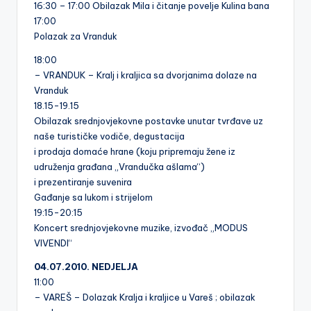
16:30 – 17:00 Obilazak Mila i čitanje povelje Kulina bana
17:00
Polazak za Vranduk
18:00
– VRANDUK – Kralj i kraljica sa dvorjanima dolaze na
Vranduk
18.15-19.15
Obilazak srednjovjekovne postavke unutar tvrđave uz
naše turističke vodiče, degustacija
i prodaja domaće hrane (koju pripremaju žene iz
udruženja građana „Vrandučka ašlama“)
i prezentiranje suvenira
Gađanje sa lukom i strijelom
19:15-20:15
Koncert srednjovjekovne muzike, izvođač „MODUS
VIVENDI“
04.07.2010. NEDJELJA
11:00
– VAREŠ – Dolazak Kralja i kraljice u Vareš ; obilazak