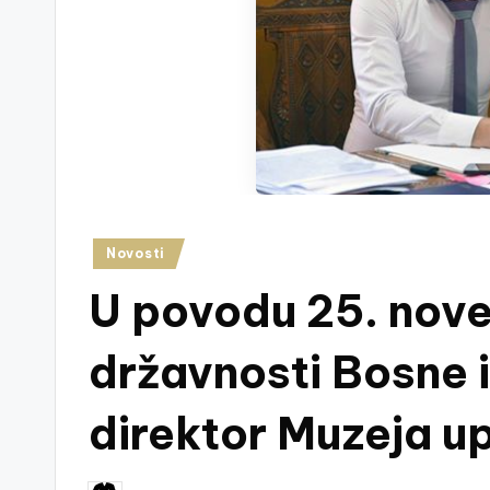
m
u
z
e
j
V
Posted
Novosti
in
is
U povodu 25. nov
o
državnosti Bosne 
k
direktor Muzeja u
o