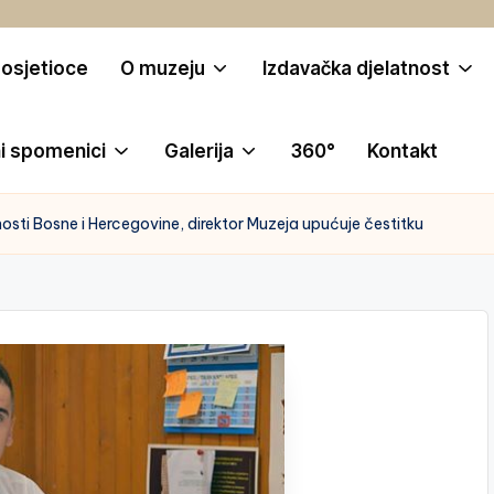
posjetioce
O muzeju
Izdavačka djelatnost
i spomenici
Galerija
360°
Kontakt
ti Bosne i Hercegovine, direktor Muzeja upućuje čestitku