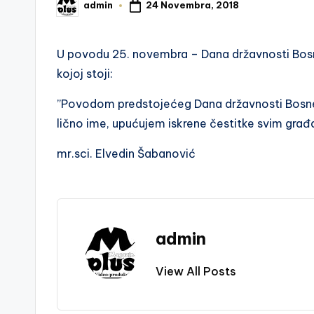
24 Novembra, 2018
admin
Posted
by
U povodu 25. novembra – Dana državnosti Bosne
kojoj stoji:
”Povodom predstojećeg Dana državnosti Bosne i
lično ime, upućujem iskrene čestitke svim građ
mr.sci. Elvedin Šabanović
admin
View All Posts