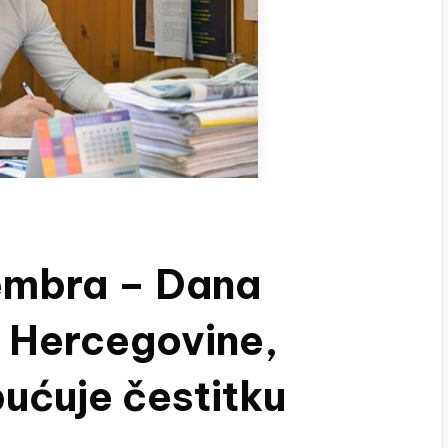
embra – Dana
i Hercegovine,
pućuje čestitku