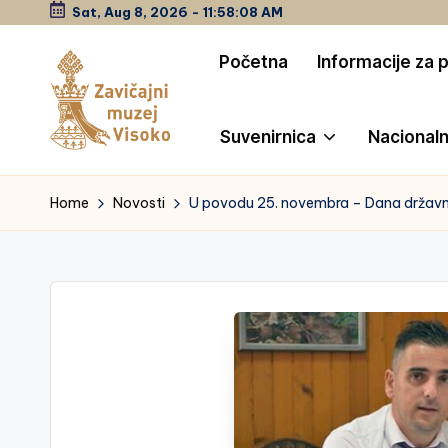
Sat, Aug 8, 2026
-
11:58:08 AM
Skip
Početna
Informacije za 
to
content
Suvenirnica
Nacionaln
Z
a
Home
Novosti
U povodu 25. novembra – Dana državnos
vi
č
a
jn
i