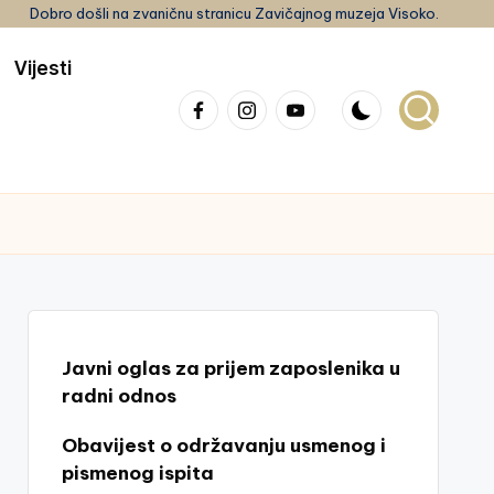
Dobro došli na zvaničnu stranicu Zavičajnog muzeja Visoko.
Vijesti
Facebook
Instagram
youtube
Javni oglas za prijem zaposlenika u
radni odnos
Obavijest o održavanju usmenog i
pismenog ispita