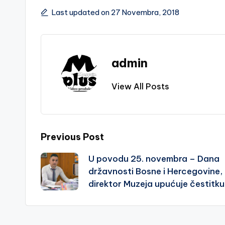
Last updated on 27 Novembra, 2018
admin
View All Posts
Post
Previous Post
U povodu 25. novembra – Dana
navigation
državnosti Bosne i Hercegovine,
direktor Muzeja upućuje čestitku