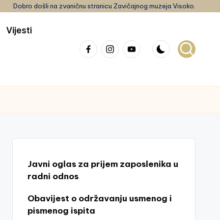
Dobro došli na zvaničnu stranicu Zavičajnog muzeja Visoko.
Vijesti
Facebook
Instagram
youtube
Javni oglas za prijem zaposlenika u
radni odnos
Obavijest o održavanju usmenog i
pismenog ispita