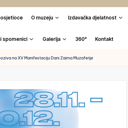
posjetioce
O muzeju
Izdavačka djelatnost
i spomenici
Galerija
360°
Kontakt
poziva na XV Manifestaciju Dani Zaima Muzaferije