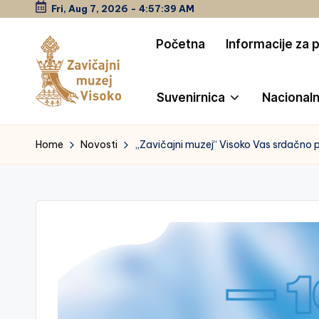
Fri, Aug 7, 2026
-
4:57:40 AM
Skip
Početna
Informacije za 
to
content
Suvenirnica
Nacionaln
Z
a
Home
Novosti
„Zavičajni muzej“ Visoko Vas srdačno 
vi
č
a
jn
i