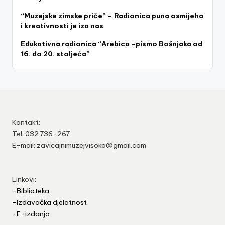
“Muzejske zimske priče” – Radionica puna osmijeha
i kreativnosti je iza nas
Edukativna radionica “Arebica -pismo Bošnjaka od
16. do 20. stoljeća”
Kontakt:
Tel: 032 736-267
E-mail: zavicajnimuzejvisoko@gmail.com
Linkovi:
-Biblioteka
-Izdavačka djelatnost
-E-izdanja