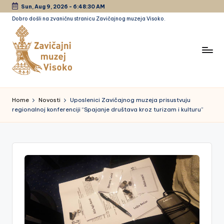
Sun, Aug 9, 2026
-
6:48:30 AM
Dobro došli na zvaničnu stranicu Zavičajnog muzeja Visoko.
Skip
to
content
Z
a
Home
Novosti
Uposlenici Zavičajnog muzeja prisustvuju
regionalnoj konferenciji “Spajanje društava kroz turizam i kulturu”
vi
č
a
jn
i
m
u