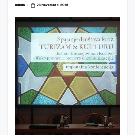
admin
23 Novembra, 2016
Posted
by