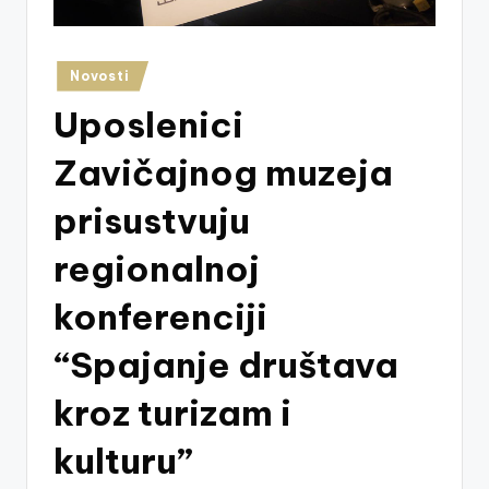
z
e
Posted
Novosti
j
in
Uposlenici
V
is
Zavičajnog muzeja
o
prisustvuju
k
regionalnoj
o
konferenciji
“Spajanje društava
kroz turizam i
kulturu”