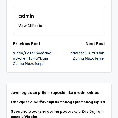
admin
View All Posts
Post
Previous Post
Next Post
Video/Foto: Svečano
Završeni 13-ti “Dani
navigation
otvoreni 13-ti “Dani
Zaima Muzaferije”
Zaima Muzaferije”
Javni oglas za prijem zaposlenika u radni odnos
Obavijest o održavanju usmenog i pismenog ispita
Svečano otvorena stalna postavka u Zavičajnom
muzeju Visoko