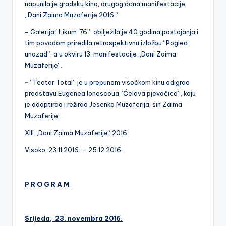
napunila je gradsku kino, drugog dana manifestacije
„Dani Zaima Muzaferije 2016.“
–
Galerija “Likum ’76” obilježila je 40 godina postojanja i
tim povodom priredila retrospektivnu izložbu “Pogled
unazad”, a u okviru 13. manifestacije „Dani Zaima
Muzaferije“.
–
“Teatar Total” je u prepunom visočkom kinu odigrao
predstavu Eugenea Ionescoua “Ćelava pjevačica”, koju
je adaptirao i režirao Jesenko Muzaferija, sin Zaima
Muzaferije.
XIII „Dani Zaima Muzaferije“ 2016.
Visoko, 23.11.2016. – 25.12.2016.
P R O G R A M
Srijeda, 23. novembra 2016.