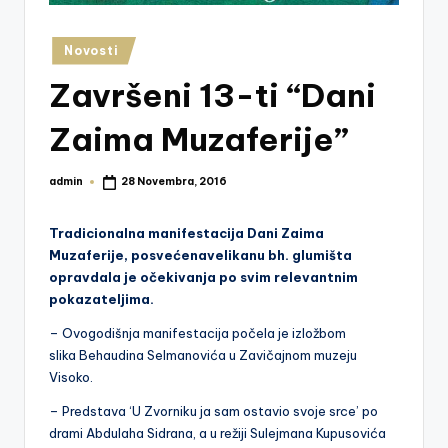
z
e
Posted
Novosti
in
j
Završeni 13-ti “Dani
V
Zaima Muzaferije”
is
o
admin
28 Novembra, 2016
Posted
by
k
Tradicionalna manifestacija Dani Zaima
o
Muzaferije, posvećena
velikanu bh. glumišta
opravdala je očekivanja po svim relevantnim
pokazateljima.
– Ovogodišnja manifestacija počela je izložbom
slika Behaudina Selmanovića u Zavičajnom muzeju
Visoko.
– Predstava ‘U Zvorniku ja sam ostavio svoje srce’ po
drami Abdulaha Sidrana, a u režiji Sulejmana Kupusovića