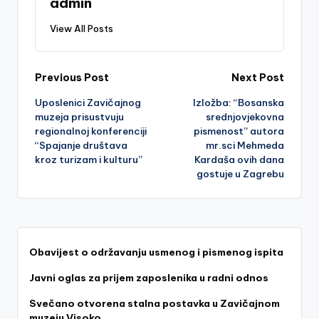
admin
View All Posts
Post
Previous Post
Next Post
Uposlenici Zavičajnog
Izložba: “Bosanska
navigation
muzeja prisustvuju
srednjovjekovna
regionalnoj konferenciji
pismenost” autora
“Spajanje društava
mr.sci Mehmeda
kroz turizam i kulturu”
Kardaša ovih dana
gostuje u Zagrebu
Obavijest o održavanju usmenog i pismenog ispita
Javni oglas za prijem zaposlenika u radni odnos
Svečano otvorena stalna postavka u Zavičajnom
muzeju Visoko