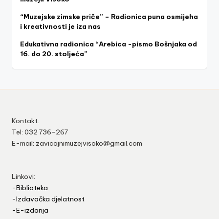
“Muzejske zimske priče” – Radionica puna osmijeha
i kreativnosti je iza nas
Edukativna radionica “Arebica -pismo Bošnjaka od
16. do 20. stoljeća”
Kontakt:
Tel: 032 736-267
E-mail: zavicajnimuzejvisoko@gmail.com
Linkovi:
-Biblioteka
-Izdavačka djelatnost
-E-izdanja