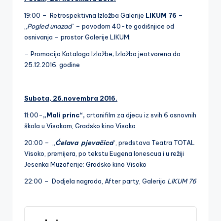
19:00 – Retrospektivna Izložba Galerije
LIKUM 76
–
„
Pogled unazad
“ – povodom 40-te godišnjice od
osnivanja – prostor Galerije LIKUM;
– Promocija Kataloga Izložbe; Izložba jeotvorena do
25.12.2016. godine
Subota, 26.novembra 2016.
11:00-
„Mali princ“,
crtanifilm za djecu iz svih 6 osnovnih
škola u Visokom, Gradsko kino Visoko
20:00 – „
Ćelava pjevačica
“, predstava Teatra TOTAL
Visoko, premijera, po tekstu Eugena Ionescua i u režiji
Jesenka Muzaferije; Gradsko kino Visoko
22:00 – Dodjela nagrada, After party, Galerija
LIKUM 76