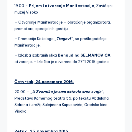
19:00 –
Prijem i otvorenje Manifestacije
, Zavičajni
muzej Visoko
– Otvaranje Manifestacije – obraćanje organizatora,
promotora, specijalnih gostiju,
– Promocija Kataloga „
Tragovi
“, sa prošlogodišnje
Manifestacije,
– Izložba izabranih slika
Behaudina SELMANOVIĆA
,
otvorenje; – Izložba je otvorena do 27.11.2016.godine
Četvrtak, 24.novembra 2016.
20:00 – „
U Zvorniku ja sam ostavio srce svoje
“,
Predstava Kamernog teatra 55, po tekstu Abdulaha
Sidrana i u režiji Sulejmana Kupusovića, Gradsko kino
Visoko
Petak, 25. novembra 2016.