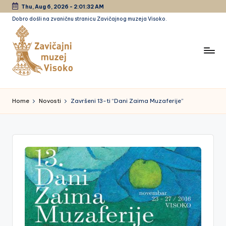
Thu, Aug 6, 2026
-
2:01:32 AM
Dobro došli na zvaničnu stranicu Zavičajnog muzeja Visoko.
Skip
to
content
Z
a
Home
Novosti
Završeni 13-ti “Dani Zaima Muzaferije”
vi
č
a
jn
i
m
u