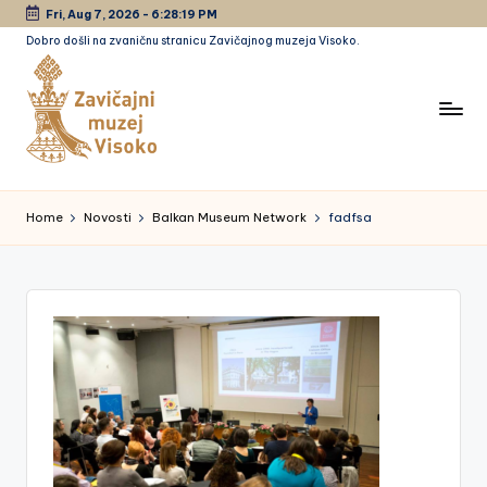
Fri, Aug 7, 2026
-
6:28:19 PM
Dobro došli na zvaničnu stranicu Zavičajnog muzeja Visoko.
Skip
to
content
Z
a
Home
Novosti
Balkan Museum Network
fadfsa
vi
č
a
jn
i
m
u