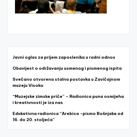
z
e
j
V
is
o
Javni oglas za prijem zaposlenika u radni odnos
k
Obavijest o održavanju usmenog i pismenog ispita
o
Svečano otvorena stalna postavka u Zavičajnom
muzeju Visoko
“Muzejske zimske priče” – Radionica puna osmijeha
i kreativnosti je iza nas
Edukativna radionica “Arebica -pismo Bošnjaka od
16. do 20. stoljeća”