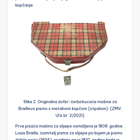
kopčanje.
Slika 2. Originalna
kofer-torba
kucaće mašine za
Braillevo pismo s metalnom kopčom (otpalom). (ZMV,
Ul.k.br. 2/2021)
Prva pisaća mašina za slijepe osmišljena je 1808. godine.
Louis Braille, izumitelj pisma za slijepe po kojem je pismo
dobilo naziv (1834), revidirao ga je 1837. godine kada je