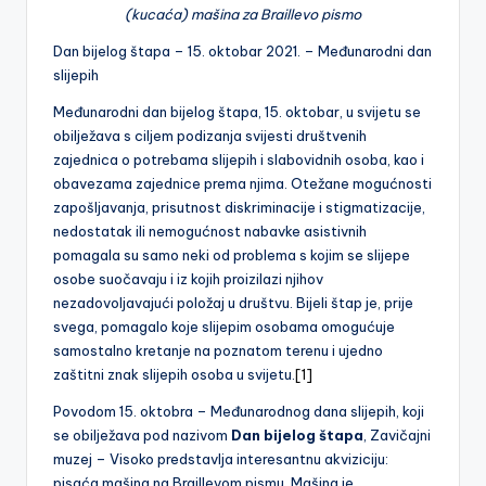
(kucaća) mašina za Braillevo pismo
Dan bijelog štapa – 15. oktobar 2021. – Međunarodni dan
slijepih
Međunarodni dan bijelog štapa, 15. oktobar, u svijetu se
obilježava s ciljem podizanja svijesti društvenih
zajednica o potrebama slijepih i slabovidnih osoba, kao i
obavezama zajednice prema njima. Otežane mogućnosti
zapošljavanja, prisutnost diskriminacije i stigmatizacije,
nedostatak ili nemogućnost nabavke asistivnih
pomagala su samo neki od problema s kojim se slijepe
osobe suočavaju i iz kojih proizilazi njihov
nezadovoljavajući položaj u društvu. Bijeli štap je, prije
svega, pomagalo koje slijepim osobama omogućuje
samostalno kretanje na poznatom terenu i ujedno
zaštitni znak slijepih osoba u svijetu.
[1]
Povodom 15. oktobra – Međunarodnog dana slijepih, koji
se obilježava pod nazivom
Dan bijelog štapa
, Zavičajni
muzej – Visoko predstavlja interesantnu akviziciju:
pisaća mašina na Braillevom pismu. Mašina je