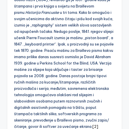
štampana i prva knjiga u svijetu na Braillevom
pismu:
Historija Francuske
u tri toma. Kako bi omogućio i
svojim učenicima da aktivno čitaju i pišu kod svojih kuća,
izumio je „raphigraphy“ sistem velikih slova sastavljenih
od ispupčenih tačaka. Nedugo poslije, 1841. njegov slijepi
učenik Pierre Foucault izumio je mašinu „piston board“, a
1847. „keyboard printer“. Ipak, u proizvodnji su se pojavile
tek 1870. godine. Pisaću mašinu za Braillevo pismo kakvu
imamo prilike danas susresti osmislio je David Abraham
1939. godine u Perkins School for the Blind, USA. Verzija
mašine za slijepe koja uključuje i taster za brisanje
pojavila se 2008. godine. Danas postoje brojni tipovi
ručnih mašina za kucanje/štampanje, različitih
proizvođača i serija, međutim, savremena elektronska
tehnologija omogućava olakšani rad slijepim i
slabovidnim osobama putem raznovrsnih zvučnih i
digitalnih asistivnih pomagala na tržištu, poput
štampača taktilnih slika, softverskih programa za
skeniranje, prevođenje u Braillevo pismo, zvučni zapis/
čitanje, govor ili softver za uvećanje ekrana.
[2]