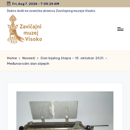
Fri, Aug 7, 2026
-
7:09:30 AM
Dobro došli na zvaničnu stranicu Zavičajnog muzeja Visoko.
Skip
to
content
Z
a
Home
Novosti
Dan bijelog štapa – 15. oktobar 2021. –
Međunarodni dan slijepih
vi
č
a
jn
i
m
u