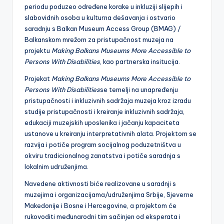
periodu poduzeo određene korake u inkluziji slijepih i
slabovidnih osoba u kulturna dešavanja i ostvario
saradnju s Balkan Museum Access Group (BMAG) /
Balkanskom mrežom za pristupačnost muzeja na
projektu
Making Balkans Museums More Accessible to
Persons With Disabilities
, kao partnerska insitucija.
Projekat
Making Balkans Museums More Accessible to
Persons With Disabilities
se temelji na unapređenju
pristupačnosti i inkluzivnih sadržaja muzeja kroz izradu
studije pristupačnosti i kreiranje inkluzivnih sadržaja,
edukaciji muzejskih uposlenika i jačanju kapaciteta
ustanove u kreiranju interpretativnih alata. Projektom se
razvija i potiče program socijalnog poduzetništva u
okviru tradicionalnog zanatstva i potiče saradnja s
lokalnim udruženjima.
Navedene aktivnosti biće realizovane u saradnji s
muzejima i organizacijama/udruženjima Srbije, Sjeverne
Makedonije i Bosne i Hercegovine, a projektom će
rukovoditi međunarodni tim sačinjen od eksperata i