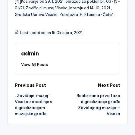
[4]
Kazivanje od 29. 1. 2021.,obrazac za poklon br. 03-13-
01/21, Zavičajni muzej Visoko; intervju od 14. 10. 2021.,
Gradska Uprava Visoko. Zabilježila: H. Efendira-Čehić.
Last updated on 15 Oktobra, 2021
admin
View All Posts
Post
Previous Post
Next Post
„Zavičajni muzej“
Realizirana prva faza
navigation
Visoko započinje s
digitalizacije građe
digitalizacijom
Zavičajnog muzeja –
muzejske građe
Visoko