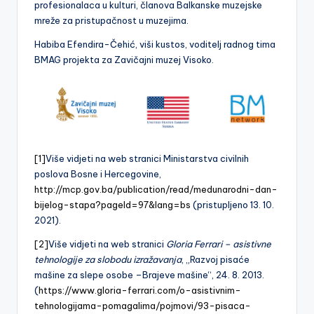
profesionalaca u kulturi, članova Balkanske muzejske
mreže za pristupačnost u muzejima.
Habiba Efendira-Čehić, viši kustos, voditelj radnog tima
BMAG projekta za Zavičajni muzej Visoko.
[1]
Više vidjeti na web stranici Ministarstva civilnih
poslova Bosne i Hercegovine,
http://mcp.gov.ba/publication/read/medunarodni-dan-
bijelog-stapa?pageId=97&lang=bs
(pristupljeno 13. 10.
2021).
[2]
Više vidjeti na web stranici
Gloria Ferrari – asistivne
tehnologije za slobodu izražavanja
, „Razvoj pisaće
mašine za slepe osobe –Brajeve mašine“, 24. 8. 2013.
(
https://www.gloria-ferrari.com/o-asistivnim-
tehnologijama-pomagalima/pojmovi/93-pisaca-