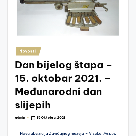
z
e
j
V
is
Posted
Novosti
o
in
Dan bijelog štapa –
k
o
15. oktobar 2021. –
Međunarodni dan
slijepih
admin
15 Oktobra, 2021
Posted
by
Nova akvizicija Zavičajnog muzeja – Visoko:
Pisaća