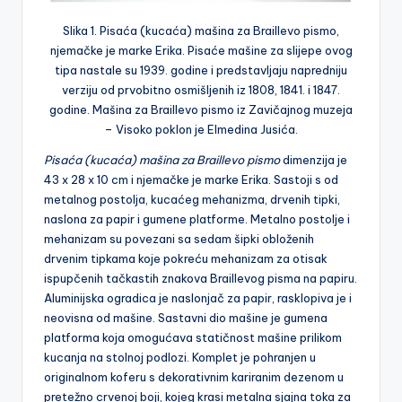
Slika 1. Pisaća (kucaća) mašina za Braillevo pismo,
njemačke je marke Erika. Pisaće mašine za slijepe ovog
tipa nastale su 1939. godine i predstavljaju napredniju
verziju od prvobitno osmišljenih iz 1808, 1841. i 1847.
godine. Mašina za Braillevo pismo iz Zavičajnog muzeja
– Visoko poklon je Elmedina Jusića.
Pisaća (kucaća) mašina za Braillevo pismo
dimenzija je
43 x 28 x 10 cm i njemačke je marke Erika. Sastoji s od
metalnog postolja, kucaćeg mehanizma, drvenih tipki,
naslona za papir i gumene platforme. Metalno postolje i
mehanizam su povezani sa sedam šipki obloženih
drvenim tipkama koje pokreću mehanizam za otisak
ispupčenih tačkastih znakova Braillevog pisma na papiru.
Aluminijska ogradica je naslonjač za papir, rasklopiva je i
neovisna od mašine. Sastavni dio mašine je gumena
platforma koja omogućava statičnost mašine prilikom
kucanja na stolnoj podlozi. Komplet je pohranjen u
originalnom koferu s dekorativnim kariranim dezenom u
pretežno crvenoj boji, kojeg krasi metalna sjajna toka za