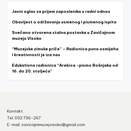
Javni oglas za prijem zaposlenika u radni odnos
Obavijest o održavanju usmenog i pismenog ispita
Svečano otvorena stalna postavka u Zavičajnom
muzeju Visoko
“Muzejske zimske priče” – Radionica puna osmijeha
i kreativnosti je iza nas
Edukativna radionica “Arebica -pismo Bošnjaka od
16. do 20. stoljeća”
Kontakt:
Tel: 032 736-267
E-mail: zavicajnimuzejvisoko@gmail.com