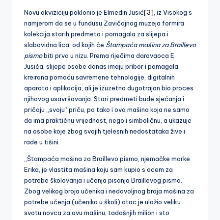
Novu akviziciju poklonio je Elmedin Jusić
[3]
, iz Visokog s
namjerom da se u fundusu Zavičajnog muzeja formira
kolekcija starih predmeta i pomagala za slijepa i
slabovidna lica, od kojih će
Štampaća mašina za Braillevo
pismo
biti prva u nizu. Prema riječima darovaoca E.
Jusića, slijepe osobe danas imaju pribor i pomagala
kreirana pomoću savremene tehnologije, digitalnih
aparata i aplikacija, ali je izuzetno dugotrajan bio proces
njihovog usavršavanja. Stari predmeti bude sjećanja i
pričaju „svoju“ priču, pa tako i ova mašina koja ne samo
da ima praktičnu vrijednost, nego i simboličnu, a ukazuje
na osobe koje zbog svojih tjelesnih nedostataka žive i
rade u tišini.
„Štampaća mašina za Braillevo pismo, njemačke marke
Erika, je vlastita mašina koju sam kupio s ocem za
potrebe školovanja i učenja pisanja Braillevog pisma.
Zbog velikog broja učenika i nedovoljnog broja mašina za
potrebe učenja (učenika u školi) otac je uložio veliku
svotu novca za ovu mašinu, tadašnjih milion i sto