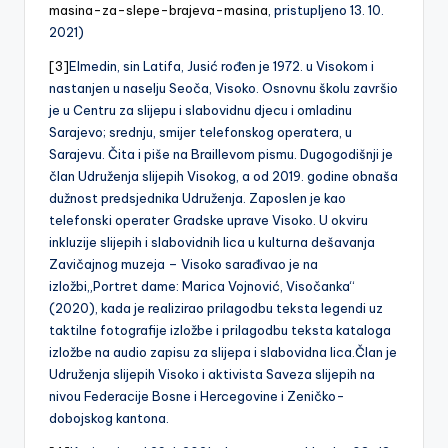
masina-za-slepe-brajeva-masina
, pristupljeno 13. 10.
2021)
[3]
Elmedin, sin Latifa, Jusić rođen je 1972. u Visokom i
nastanjen u naselju Seoča, Visoko. Osnovnu školu završio
je u Centru za slijepu i slabovidnu djecu i omladinu
Sarajevo; srednju, smijer telefonskog operatera, u
Sarajevu. Čita i piše na Braillevom pismu. Dugogodišnji je
član Udruženja slijepih Visokog, a od 2019. godine obnaša
dužnost predsjednika Udruženja. Zaposlen je kao
telefonski operater Gradske uprave Visoko. U okviru
inkluzije slijepih i slabovidnih lica u kulturna dešavanja
Zavičajnog muzeja – Visoko sarađivao je na
izložbi„Portret dame: Marica Vojnović, Visočanka“
(2020), kada je realizirao prilagodbu teksta legendi uz
taktilne fotografije izložbe i prilagodbu teksta kataloga
izložbe na audio zapisu za slijepa i slabovidna lica.Član je
Udruženja slijepih Visoko i aktivista Saveza slijepih na
nivou Federacije Bosne i Hercegovine i Zeničko-
dobojskog kantona.