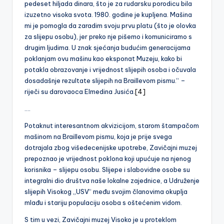
pedeset hiljada dinara, što je za rudarsku porodicu bila
izuzetno visoka svota. 1980. godine je kupljena. Mašina
mi je pomogla da zaradim svoju prvu platu (što je olovka
za slijepu osobu), jer preko nje pišemo i komuniciramo s
drugim ljudima. U znak sjećanja budućim generacijama
poklanjam ovu mašinu kao eksponat Muzeju, kako bi
potakla obrazovanje i vrijednost slijepih osoba i očuvala
dosadašnje rezultate slijepih na Braillevom pismu.“ –
riječi su darovaoca Elmedina Jusića.
[4]
….
Potaknut interesantnom akvizicijom, starom štampačom
mašinom na Braillevom pismu, koja je prije svega
dotrajala zbog višedecenijske upotrebe, Zavičajni muzej
prepoznao je vrijednost poklona koji upućuje na njenog
korisnika – slijepu osobu. Slijepe i slabovidne osobe su
integralni dio društva naše lokalne zajednice, a Udruženje
slijepih Visokog „USV“ među svojim članovima okuplja
mlađu i stariju populaciju osoba s oštećenim vidom.
S tim u vezi, Zavičajni muzej Visoko je u proteklom