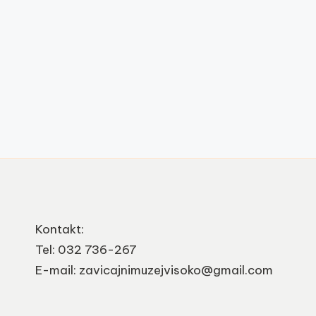
m
u
z
e
j
V
is
o
Kontakt:
k
Tel: 032 736-267
E-mail: zavicajnimuzejvisoko@gmail.com
o