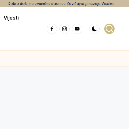
Dobro došli na zvaničnu stranicu Zavičajnog muzeja Visoko.
Vijesti
Facebook
Instagram
youtube