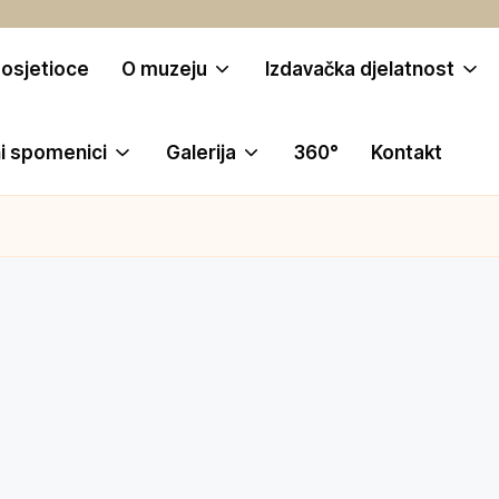
posjetioce
O muzeju
Izdavačka djelatnost
i spomenici
Galerija
360°
Kontakt