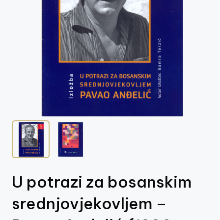
z
e
j
V
is
o
k
o
U potrazi za bosanskim
srednjovjekovljem –