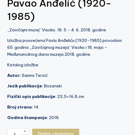
Pavao Anđelić (1920-
1985)
„Zavičajni muzej“ Visoko, 18. 5 – 4. 6. 2018. godine
Izložba posvećena Pavlu Anđeliću (1920-1985) povodom
65. godina „Zavičajnog muzeja“ Visoko i 18. maja –
Međunarodnog dana muzeja 2018. godine.
Katalog izložbe
Autor:
Samra Terzić
Jezik publikacije:
Bosanski
Fizički opis publikacije:
23,5×16,8 cm
Broj strana:
14
Godina štampanja:
2018.
U
+
Dodaj u košaricu