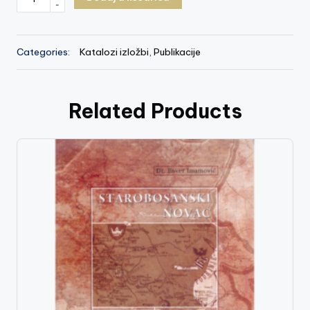
-
potrazi
za
bosanskim
Categories:
Katalozi izložbi
,
Publikacije
srednjovjekovljem
–
Pavao
Anđelić
Related Products
(1920-
1985)
količina