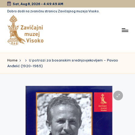
Sat, Aug 8, 2026
-
4:49:49 AM
Dobro došli na zvaničnu stranicu Zavičajnog muzeja Visoko.
Skip
to
content
Z
a
Home
U potrazi za bosanskim srednjovjekovljem – Pavao
Anđelić (1920-1985)
vi
č
a
jn
i
m
u