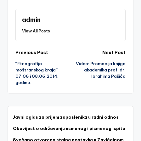
admin
View All Posts
Post
Previous Post
Next Post
“Etnografija
Video: Promocija knjiga
navigation
moštranskog kraja”
akademika prof. dr.
07.06 i 08.06.2014.
Ibrahima Pašića
godine.
Javni oglas za prijem zaposlenika u radni odnos
Obavijest o održavanju usmenog i pismenog ispita
Svečano otvorena stalna postavka u Zavičajnom