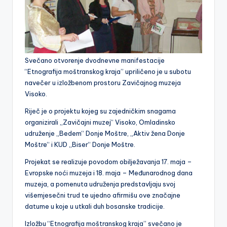
Svečano otvorenje dvodnevne manifestacije
“Etnografija moštranskog kraja” upriličeno je u subotu
navečer u izložbenom prostoru Zavičajnog muzeja
Visoko.
Riječ je o projektu kojeg su zajedničkim snagama
organizirali „Zavičajni muzej“ Visoko, Omladinsko
udruženje „Bedem“ Donje Moštre, „Aktiv žena Donje
Moštre“ i KUD „Biser“ Donje Moštre.
Projekat se realizuje povodom obilježavanja 17. maja –
Evropske noći muzeja i 18. maja – Međunarodnog dana
muzeja, a pomenuta udruženja predstavljaju svoj
višemjesečni trud te ujedno afirmišu ove značajne
datume u koje u utkali duh bosanske tradicije.
Izložbu “Etnografija moštranskog kraja” svečano je