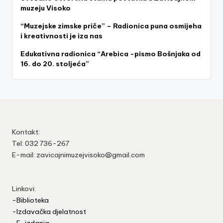
muzeju Visoko
“Muzejske zimske priče” – Radionica puna osmijeha
i kreativnosti je iza nas
Edukativna radionica “Arebica -pismo Bošnjaka od
16. do 20. stoljeća”
Kontakt:
Tel: 032 736-267
E-mail: zavicajnimuzejvisoko@gmail.com
Linkovi:
-Biblioteka
-Izdavačka djelatnost
-E-izdanja