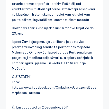
otvorio promotor prof. dr. Ibrahim Pašić čiji rad
karakteriziraju multidisciplinarna istraživanja zasnovana
na klasičnom historijskom, arheološkom, etnološkom,
politološkom, lingvističkom i onomastičkom metodu.
Izložba vrijednih i vrlo rijetkih ručnih radova trajat će do
20. juna.
Ispred Zavičajnog muzeja upriličena je postavka
predmeta kovačkog zanata te performans majstora
Muhameda Omanovića. Ispred zgrade Partizana brojni
posjetitelji manifestacije uživali su u spletu bošnjačkih
narodnih igara i pjesme u izvedbi KUD “Biser Donje
Moštre”.
OU “BEDEM”
Foto:
https://www.facebook.com/OmladinskoUdruzenjeBede
m/photos_stream
Last updated on 2 Decembra, 2014