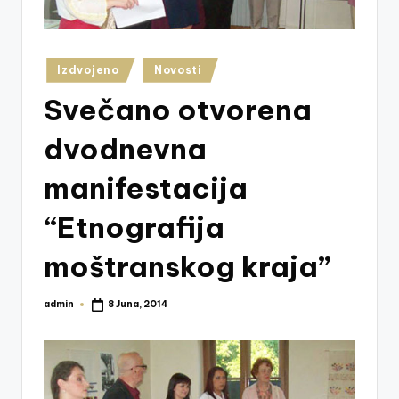
z
e
Posted
j
Izdvojeno
Novosti
in
V
Svečano otvorena
is
dvodnevna
o
manifestacija
k
o
“Etnografija
moštranskog kraja”
admin
8 Juna, 2014
Posted
by