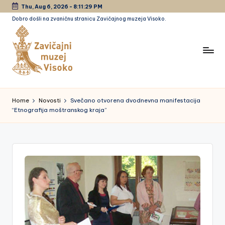
Thu, Aug 6, 2026
-
8:11:30 PM
Dobro došli na zvaničnu stranicu Zavičajnog muzeja Visoko.
Skip
to
content
Z
a
Home
Novosti
Svečano otvorena dvodnevna manifestacija
“Etnografija moštranskog kraja”
vi
č
a
jn
i
m
u