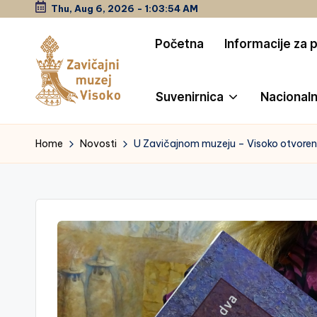
Thu, Aug 6, 2026
-
1:03:55 AM
Skip
Početna
Informacije za 
to
content
Suvenirnica
Nacionaln
Z
a
Home
Novosti
U Zavičajnom muzeju – Visoko otvoren
vi
č
a
jn
i