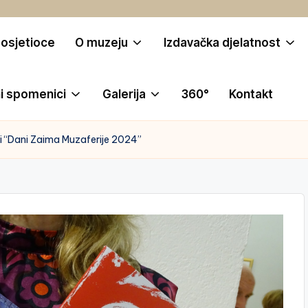
posjetioce
O muzeju
Izdavačka djelatnost
i spomenici
Galerija
360°
Kontakt
i “Dani Zaima Muzaferije 2024”