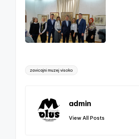
zavicajni muzej visoko
Tags:
admin
View All Posts