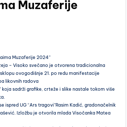
ima Muzaferije
Zaima Muzaferije 2024”
eja – Visoko svečano je otvorena tradicionalna
sklopu ovogodišnje 21. po redu manifestacije
ba likovnih radova
oja sadrži grafike, crteže i slike nastale tokom više
ka.
se ispred UG “Ars tragovi”Rasim Kadić, gradonačelnik
lašević. Izložbu je otvorila mlada Visočanka Matea