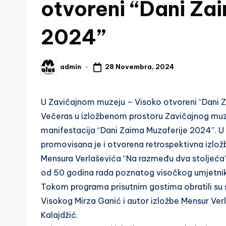
otvoreni “Dani Za
2024”
28 Novembra, 2024
admin
Posted
by
U Zavičajnom muzeju – Visoko otvoreni “Dani 
Večeras u izložbenom prostoru Zavičajnog muz
manifestacija “Dani Zaima Muzaferije 2024”. U 
promovisana je i otvorena retrospektivna izlož
Mensura Verlaševića “Na razmeđu dva stoljeća” k
od 50 godina rada poznatog visočkog umjetni
Tokom programa prisutnim gostima obratili su 
Visokog Mirza Ganić i autor izložbe Mensur Ver
Kalajdžić.