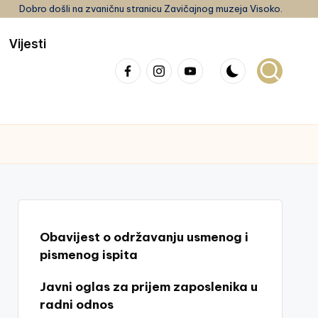
Dobro došli na zvaničnu stranicu Zavičajnog muzeja Visoko.
Vijesti
Facebook
Instagram
youtube
Obavijest o održavanju usmenog i
pismenog ispita
Javni oglas za prijem zaposlenika u
radni odnos