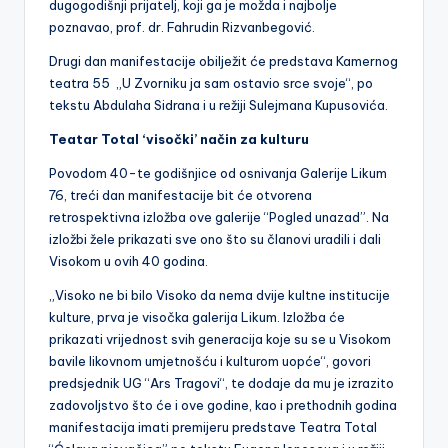
dugogodišnji
prijatelj, koji ga je možda i najbolje
poznavao, prof. dr. Fahrudin Rizvanbegović.
Drugi dan manifestacije obilježit će predstava Kamernog
teatra 55 „U Zvorniku ja sam ostavio srce svoje“, po
tekstu Abdulaha Sidrana i u režiji Sulejmana Kupusovića.
Teatar Total ‘visočki’ način za kulturu
Povodom 40-te godišnjice od osnivanja Galerije Likum
76, treći dan manifestacije bit će otvorena
retrospektivna izložba ove galerije “Pogled unazad”. Na
izložbi žele prikazati sve ono što su članovi uradili i dali
Visokom u ovih 40 godina.
„Visoko ne bi bilo Visoko da nema dvije kultne institucije
kulture, prva je visočka galerija Likum. Izložba će
prikazati vrijednost svih generacija koje su se u Visokom
bavile likovnom umjetnošću i kulturom uopće“, govori
predsjednik UG “Ars Tragovi“, te dodaje da mu je izrazito
zadovoljstvo što će i ove godine, kao i prethodnih godina
manifestacija imati premijeru predstave Teatra Total