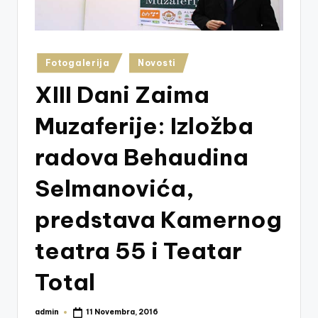
z
e
j
Posted
Fotogalerija
Novosti
in
V
XIII Dani Zaima
is
Muzaferije: Izložba
o
k
radova Behaudina
o
Selmanovića,
predstava Kamernog
teatra 55 i Teatar
Total
admin
11 Novembra, 2016
Posted