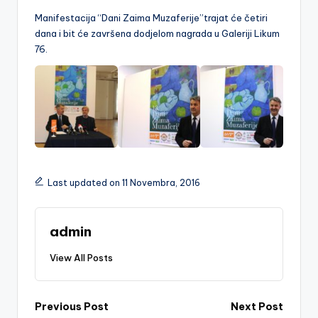
Manifestacija “Dani Zaima Muzaferije”trajat će četiri
dana i bit će završena dodjelom
nagrada u Galeriji Likum
76.
Last updated on 11 Novembra, 2016
admin
View All Posts
Post
Previous Post
Next Post