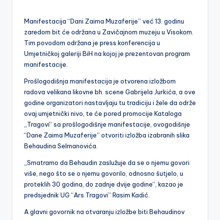
by
Manifestacija “Dani Zaima Muzaferije” već 13. godinu
zaredom bit će održana u Zavičajnom muzeju u Visokom.
Tim povodom održana je press konferencija u
Umjetničkoj galeriji BiH na kojoj je prezentovan
program
manifestacije.
Prošlogodišnja manifestacija je otvorena izložbom
radova velikana likovne bh. scene Gabrijela Jurkića, a ove
godine organizatori nastavljaju tu tradiciju i žele da održe
ovaj umjetnički nivo, te će pored promocije Kataloga
„Tragovi“ sa prošlogodišnje manifestacije, ovogodišnje
“Dane Zaima Muzaferije” otvoriti izložba izabranih slika
Behaudina Selmanovića.
„Smatramo da Behaudin zaslužuje da se o njemu govori
više, nego što se o njemu govorilo, odnosno šutjelo, u
proteklih 30 godina, do zadnje dvije godine“, kazao je
predsjednik UG “Ars Tragovi” Rasim Kadić.
A glavni govornik na otvaranju izložbe biti Behaudinov