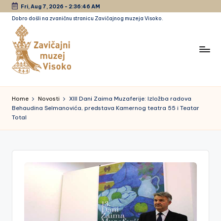
Fri, Aug 7, 2026
-
2:36:46 AM
Dobro došli na zvaničnu stranicu Zavičajnog muzeja Visoko.
Skip
to
content
Z
a
Home
Novosti
XIII Dani Zaima Muzaferije: Izložba radova
Behaudina Selmanovića, predstava Kamernog teatra 55 i Teatar
vi
Total
č
a
jn
i
m
u