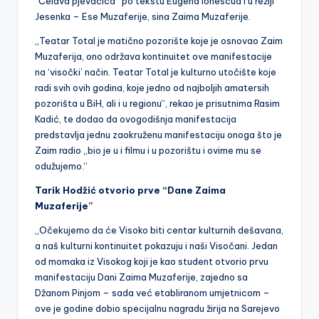
“Ćelava pjevačica” po tekstu Eugena Ionescua i u režiji
Jesenka – Ese Muzaferije, sina Zaima Muzaferije.
„Teatar Total je matično pozorište koje je osnovao Zaim
Muzaferija, ono održava kontinuitet ove manifestacije
na ‘visočki’ način. Teatar Total je kulturno utočište koje
radi svih ovih godina, koje jedno od najboljih amatersih
pozorišta u BiH, ali i u regionu“, rekao je prisutnima Rasim
Kadić, te dodao da ovogodišnja manifestacija
predstavlja jednu zaokruženu manifestaciju onoga što je
Zaim radio „bio je u i filmu i u pozorištu i ovime mu se
odužujemo.“
Tarik Hodžić otvorio prve “Dane Zaima
Muzaferije”
„Očekujemo da će Visoko biti centar kulturnih dešavana,
a naš kulturni kontinuitet pokazuju i naši Visočani. Jedan
od momaka iz Visokog koji je kao student otvorio prvu
manifestaciju Dani Zaima Muzaferije, zajedno sa
Džanom Pinjom – sada već etabliranom umjetnicom –
ove je godine dobio specijalnu nagradu žirija na Sarejevo