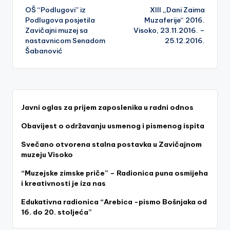
OŠ “Podlugovi” iz
XIII „Dani Zaima
navigation
Podlugova posjetila
Muzaferije“ 2016.
Zavičajni muzej sa
Visoko, 23.11.2016. –
nastavnicom Senadom
25.12.2016.
Šabanović
Javni oglas za prijem zaposlenika u radni odnos
Obavijest o održavanju usmenog i pismenog ispita
Svečano otvorena stalna postavka u Zavičajnom
muzeju Visoko
“Muzejske zimske priče” – Radionica puna osmijeha
i kreativnosti je iza nas
Edukativna radionica “Arebica -pismo Bošnjaka od
16. do 20. stoljeća”