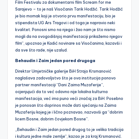
Film Festivalu za dokumentarni film Scream for me
Sarajevo – to je naš Visočanin Tarik Hodžić. Tarik Hodžić
je bio momak koji je otvorio prvu manifestaciju, bio je
stipendista UG Ars Tragovi i od toga je napravio neki
kvalitet. Ponosni smo na njega i žao nam je što nismo
mogli da na ovogodišnjoj manifestaciji prikažemo njegov
film“, upoznao je Kadić novinare sa Visočanima, kazavši i
da sve što rade, nije uzalud.
Behaudin i Zaim jedan pored drugoga
Direktor Umjetničke galerije BiH Strajo Krsmanović
naglašava zadovoljstvo što je ova institucija ponovo
partner manifestaciji “Dani Zaima Muzaferije”,
ocjenjujući da to već odavno nije lokalna kulturna
manifestacija, već ima puno veći značaj za BiH. Posebno
je ponosan što doprinos može dati sjećanju na Zaima
Muzaferiju kojeg je i lično poznavao, nazvavši ga “dobrim
licem Bosne, dobrim čovjekom Bosne”.
„Behaudin i Zaim jedan pored drugog to je velika tradicija
i kultura jedne male zemlje“, kazao je za kraj Krsmanović.