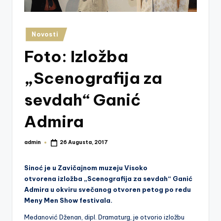
z
e
Posted
Novosti
j
in
Foto: Izložba
V
is
„Scenografija za
o
sevdah“ Ganić
k
Admira
o
admin
26 Augusta, 2017
Posted
by
Sinoć je u Zavičajnom muzeju Visoko
otvorena izložba „Scenografija za sevdah“ Ganić
Admira u okviru svečanog otvoren petog po redu
Meny Men Show festivala.
Medanović Dženan, dipl. Dramaturg, je otvorio izložbu