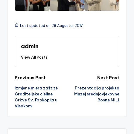
Last updated on 28 Augusta, 2017
admin
View All Posts
Post
Previous Post
Next Post
Izmjene mjera zaštite
Prezentacija projekta
navigation
Graditeljske cjeline
Muzej srednjovjekovne
Crkve Sv. Prokopija u
Bosne MILI
Visokom