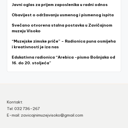
Javni oglas za prijem zaposlenika u radni odnos
Obavijest o održavanju usmenog i pismenog ispita
Svečano otvorena stalna postavka u Zavičajnom
muzeju Visoko
“Muzejske zimske priče” – Radionica puna osmijeha
i kreativnosti je iza nas
Edukativna radionica “Arebica -pismo Bošnjaka od
16. do 20. stoljeća”
Kontakt:
Tel: 032 736-267
E-mail: zavicajnimuzejvisoko@gmail.com