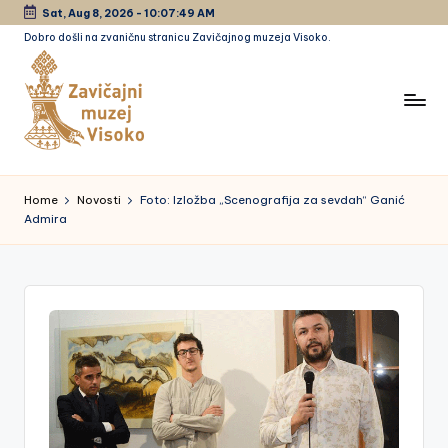
Sat, Aug 8, 2026
-
10:07:50 AM
Dobro došli na zvaničnu stranicu Zavičajnog muzeja Visoko.
Skip
to
content
Z
a
Home
Novosti
Foto: Izložba „Scenografija za sevdah“ Ganić
Admira
vi
č
a
jn
i
m
u