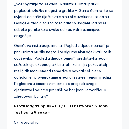
„Scenografija za sevdah“. Prisutni su imali priliku
pogledati izložbu magistra grafike – Ganić Admira, te se
uvjeriti da naše riječi hvale nisu bile uzaludne, te da su
Ganićevi radovi zaista fascinantno urađeni i da nose
duboke poruke koje svako od nas vidi i razumijeva
drugačije.
Ganićeva instalacija imena „Pogled u djedov bunar“ je
prisutnima pružila nešto što sigurno nisu očekivali, te ih
oduševila. „Pogled u djedov bunar“ predstavlja jedan
sažetak cjelokupnog ciklusa, ali i zanimljiv pokazatelj
različitih mogućnosti tematike o sevdalinci, njeno
ogledanje i provjeravanje u jednom savremenom mediju.
Pogledom u bunar svi mi smo se prisjetili svoga
djetinstva i svi smo pronašli po bar jednu stvarčicu u
„djedovom bunaru“.
Profil Magazinplus – FB / FOTO: Otvoren 5. MMS
festival u Visokom
37 fotografija