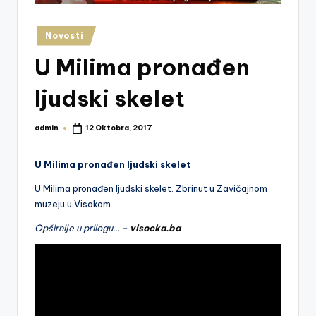
z
e
Posted
Novosti
in
j
U Milima pronađen
V
ljudski skelet
is
o
admin
12 Oktobra, 2017
Posted
by
k
U Milima pronađen ljudski skelet
o
U Milima pronađen ljudski skelet. Zbrinut u Zavičajnom
muzeju u Visokom
Opširnije u prilogu… –
visocka.ba