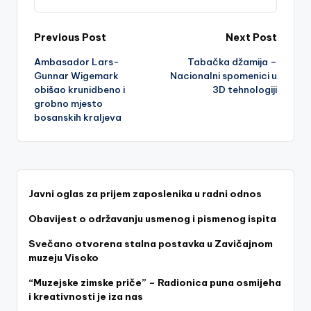
Post
Previous Post
Next Post
Ambasador Lars-
Tabačka džamija –
navigation
Gunnar Wigemark
Nacionalni spomenici u
obišao krunidbeno i
3D tehnologiji
grobno mjesto
bosanskih kraljeva
Javni oglas za prijem zaposlenika u radni odnos
Obavijest o održavanju usmenog i pismenog ispita
Svečano otvorena stalna postavka u Zavičajnom
muzeju Visoko
“Muzejske zimske priče” – Radionica puna osmijeha
i kreativnosti je iza nas