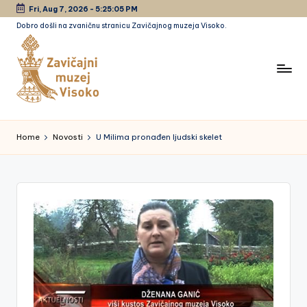
Fri, Aug 7, 2026
-
5:25:05 PM
Dobro došli na zvaničnu stranicu Zavičajnog muzeja Visoko.
Skip
to
content
Z
a
Home
Novosti
U Milima pronađen ljudski skelet
vi
č
a
jn
i
m
u